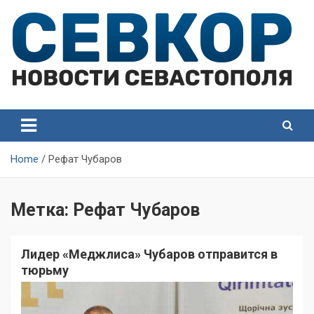
Skip
to
content
СевКор — Самые главные и актуальные новости
СевКор — Новости
Севастополя
Севастополя
Home
Рефат Чубаров
Метка:
Рефат Чубаров
Лидер «Меджлиса» Чубаров отправится в
тюрьму