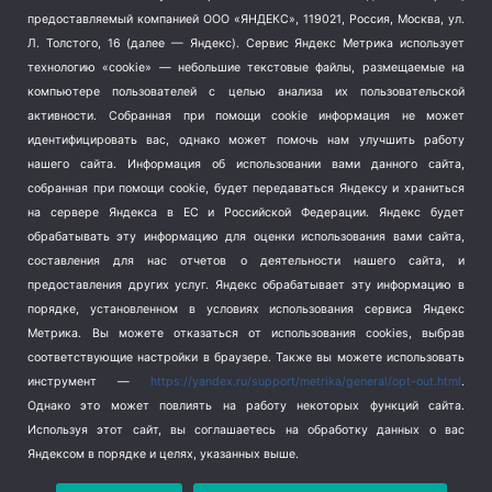
Тема недели
(210)
предоставляемый компанией ООО «ЯНДЕКС», 119021, Россия, Москва, ул.
Терроризм
(1)
Л. Толстого, 16 (далее — Яндекс). Сервис Яндекс Метрика использует
Транспорт
(262)
технологию «cookie» — небольшие текстовые файлы, размещаемые на
компьютере пользователей с целью анализа их пользовательской
Туризм
(178)
активности.
Собранная при помощи cookie информация не может
Флот
(76)
идентифицировать вас, однако может помочь нам улучшить работу
Цены
(2)
нашего сайта. Информация об использовании вами данного сайта,
Школа и спорт
(2)
собранная при помощи cookie, будет передаваться Яндексу и храниться
Экология
(8)
на сервере Яндекса в ЕС и Российской Федерации. Яндекс будет
обрабатывать эту информацию для оценки использования вами сайта,
Экономика
(1172)
составления для нас отчетов о деятельности нашего сайта, и
предоставления других услуг. Яндекс обрабатывает эту информацию в
Мы в соцсетях
порядке, установленном в условиях использования сервиса Яндекс
Метрика.
Вы можете отказаться от использования cookies, выбрав
соответствующие настройки в браузере. Также вы можете использовать
инструмент —
https://yandex.ru/support/metrika/general/opt-out.html
.
Однако это может повлиять на работу некоторых функций сайта.
Используя этот сайт, вы соглашаетесь на обработку данных о вас
Яндексом в порядке и целях, указанных выше.
Copyright © 2026
СевКор — Новости Севастополя