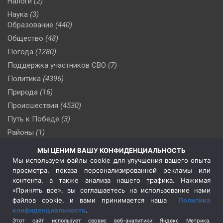
Налоги
(2)
Наука
(3)
Образование
(440)
Общество
(48)
Погода
(1280)
Поддержка участников СВО
(7)
Политика
(4396)
Природа
(16)
Происшествия
(4530)
Путь к Победе
(3)
Районы
(1)
Россия
(510)
МЫ ЦЕНИМ ВАШУ КОНФИДЕНЦИАЛЬНОСТЬ
Сельское хозяйство
(3)
Мы используем файлы cookie для улучшения вашего опыта
просмотра, показа персонализированной рекламы или
Социальная политика
(3)
контента, а также анализа нашего трафика. Нажимая
Спецоперация в Украине
(657)
«Принять все», вы соглашаетесь на использование нами
Спецоперация на Украине
(404)
файлов cookie, и вами принимается наша
Политика
конфиденциальности
.
Спорт
(740)
Этот сайт использует сервис веб-аналитики Яндекс Метрика,