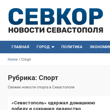
Skip
to
content
СевКор — Самые главные и актуальные новости
СевКор — Новости
Севастополя
ГЛАВНАЯ
ГОРОД
ПОЛИТИКА
ЭКОНОМИ
Севастополя
Home
Спорт
Рубрика:
Спорт
Свежие новости спорта в Севастополе
«Севастополь» одержал домашнюю
победу и сохранил лидерство