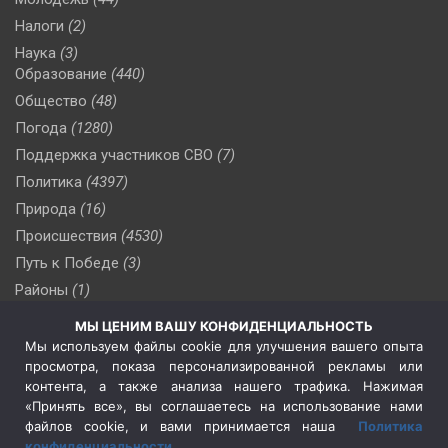
Налоги
(2)
Наука
(3)
Образование
(440)
Общество
(48)
Погода
(1280)
Поддержка участников СВО
(7)
Политика
(4397)
Природа
(16)
Происшествия
(4530)
Путь к Победе
(3)
Районы
(1)
Россия
(510)
МЫ ЦЕНИМ ВАШУ КОНФИДЕНЦИАЛЬНОСТЬ
Сельское хозяйство
(3)
Мы используем файлы cookie для улучшения вашего опыта
просмотра, показа персонализированной рекламы или
Социальная политика
(3)
контента, а также анализа нашего трафика. Нажимая
Спецоперация в Украине
(657)
«Принять все», вы соглашаетесь на использование нами
Спецоперация на Украине
(404)
файлов cookie, и вами принимается наша
Политика
конфиденциальности
.