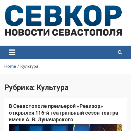
Skip
to
content
СевКор — Самые главные и актуальные новости
СевКор — Новости
Севастополя
Севастополя
Home
Культура
Рубрика:
Культура
В Севастополе премьерой «Ревизор»
открылся 116-й театральный сезон театра
имени А. В. Луначарского