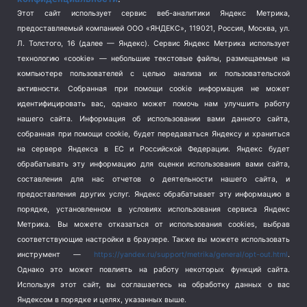
Спорт
(740)
Этот сайт использует сервис веб-аналитики Яндекс Метрика,
Тема недели
(210)
предоставляемый компанией ООО «ЯНДЕКС», 119021, Россия, Москва, ул.
Терроризм
(1)
Л. Толстого, 16 (далее — Яндекс). Сервис Яндекс Метрика использует
Транспорт
(262)
технологию «cookie» — небольшие текстовые файлы, размещаемые на
компьютере пользователей с целью анализа их пользовательской
Туризм
(178)
активности.
Собранная при помощи cookie информация не может
Флот
(76)
идентифицировать вас, однако может помочь нам улучшить работу
Цены
(2)
нашего сайта. Информация об использовании вами данного сайта,
Школа и спорт
(2)
собранная при помощи cookie, будет передаваться Яндексу и храниться
Экология
(8)
на сервере Яндекса в ЕС и Российской Федерации. Яндекс будет
обрабатывать эту информацию для оценки использования вами сайта,
Экономика
(1172)
составления для нас отчетов о деятельности нашего сайта, и
предоставления других услуг. Яндекс обрабатывает эту информацию в
Мы в соцсетях
порядке, установленном в условиях использования сервиса Яндекс
Метрика.
Вы можете отказаться от использования cookies, выбрав
соответствующие настройки в браузере. Также вы можете использовать
инструмент —
https://yandex.ru/support/metrika/general/opt-out.html
.
Однако это может повлиять на работу некоторых функций сайта.
Используя этот сайт, вы соглашаетесь на обработку данных о вас
Яндексом в порядке и целях, указанных выше.