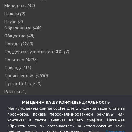
Молодежь
(44)
Налоги
(2)
Наука
(3)
Образование
(440)
Общество
(48)
Погода
(1280)
Поддержка участников СВО
(7)
Политика
(4397)
Природа
(16)
Происшествия
(4530)
Путь к Победе
(3)
Районы
(1)
Россия
(510)
МЫ ЦЕНИМ ВАШУ КОНФИДЕНЦИАЛЬНОСТЬ
Сельское хозяйство
(3)
Мы используем файлы cookie для улучшения вашего опыта
просмотра, показа персонализированной рекламы или
Социальная политика
(3)
контента, а также анализа нашего трафика. Нажимая
Спецоперация в Украине
(657)
«Принять все», вы соглашаетесь на использование нами
Спецоперация на Украине
(404)
файлов cookie, и вами принимается наша
Политика