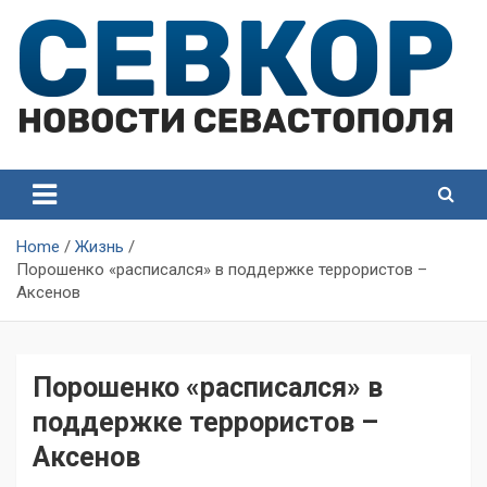
Skip
to
content
СевКор — Самые главные и актуальные новости
СевКор — Новости
Севастополя
Севастополя
Home
Жизнь
Порошенко «расписался» в поддержке террористов –
Аксенов
Порошенко «расписался» в
поддержке террористов –
Аксенов