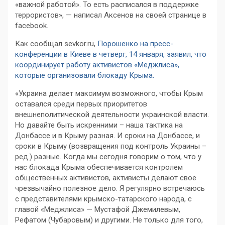
«важной работой». То есть расписался в поддержке
террористов», — написал Аксенов на своей странице в
facebook.
Как сообщал sevkor.ru,
Порошенко на пресс-
конференции в Киеве в четверг, 14 января, заявил, что
координирует работу активистов «Меджлиса»,
которые организовали блокаду Крыма.
«Украина делает максимум возможного, чтобы Крым
оставался среди первых приоритетов
внешнеполитической деятельности украинской власти.
Но давайте быть искренними – наша тактика на
Донбассе и в Крыму разная. И сроки на Донбассе, и
сроки в Крыму (возвращения под контроль Украины –
ред.) разные. Когда мы сегодня говорим о том, что у
нас блокада Крыма обеспечивается контролем
общественных активистов, активисты делают свое
чрезвычайно полезное дело. Я регулярно встречаюсь
с представителями крымско-татарского народа, с
главой «Меджлиса» — Мустафой Джемилевым,
Рефатом (Чубаровым) и другими. Не только для того,