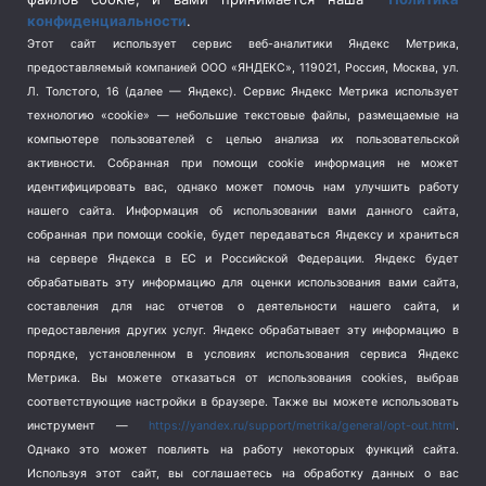
конфиденциальности
.
Спорт
(740)
Этот сайт использует сервис веб-аналитики Яндекс Метрика,
Тема недели
(210)
предоставляемый компанией ООО «ЯНДЕКС», 119021, Россия, Москва, ул.
Терроризм
(1)
Л. Толстого, 16 (далее — Яндекс). Сервис Яндекс Метрика использует
Транспорт
(262)
технологию «cookie» — небольшие текстовые файлы, размещаемые на
компьютере пользователей с целью анализа их пользовательской
Туризм
(178)
активности.
Собранная при помощи cookie информация не может
Флот
(76)
идентифицировать вас, однако может помочь нам улучшить работу
Цены
(2)
нашего сайта. Информация об использовании вами данного сайта,
Школа и спорт
(2)
собранная при помощи cookie, будет передаваться Яндексу и храниться
Экология
на сервере Яндекса в ЕС и Российской Федерации. Яндекс будет
(8)
обрабатывать эту информацию для оценки использования вами сайта,
Экономика
(1172)
составления для нас отчетов о деятельности нашего сайта, и
предоставления других услуг. Яндекс обрабатывает эту информацию в
Мы в соцсетях
порядке, установленном в условиях использования сервиса Яндекс
Метрика.
Вы можете отказаться от использования cookies, выбрав
соответствующие настройки в браузере. Также вы можете использовать
инструмент —
https://yandex.ru/support/metrika/general/opt-out.html
.
Однако это может повлиять на работу некоторых функций сайта.
Используя этот сайт, вы соглашаетесь на обработку данных о вас