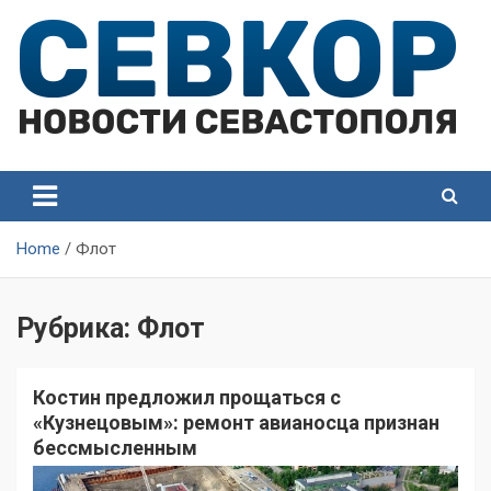
Skip
to
content
СевКор — Самые главные и актуальные новости
СевКор — Новости
Севастополя
Севастополя
Home
Флот
Рубрика:
Флот
Костин предложил прощаться с
«Кузнецовым»: ремонт авианосца признан
бессмысленным