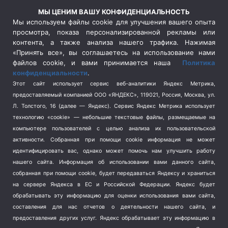
Россия
(510)
МЫ ЦЕНИМ ВАШУ КОНФИДЕНЦИАЛЬНОСТЬ
Сельское хозяйство
(3)
Мы используем файлы cookie для улучшения вашего опыта
просмотра, показа персонализированной рекламы или
Социальная политика
(3)
контента, а также анализа нашего трафика. Нажимая
Спецоперация в Украине
(657)
«Принять все», вы соглашаетесь на использование нами
Спецоперация на Украине
(404)
файлов cookie, и вами принимается наша
Политика
конфиденциальности
.
Спорт
(740)
Этот сайт использует сервис веб-аналитики Яндекс Метрика,
Тема недели
(210)
предоставляемый компанией ООО «ЯНДЕКС», 119021, Россия, Москва, ул.
Терроризм
(1)
Л. Толстого, 16 (далее — Яндекс). Сервис Яндекс Метрика использует
Транспорт
(262)
технологию «cookie» — небольшие текстовые файлы, размещаемые на
компьютере пользователей с целью анализа их пользовательской
Туризм
(178)
активности.
Собранная при помощи cookie информация не может
Флот
(76)
идентифицировать вас, однако может помочь нам улучшить работу
Цены
(2)
нашего сайта. Информация об использовании вами данного сайта,
Школа и спорт
(2)
собранная при помощи cookie, будет передаваться Яндексу и храниться
Экология
(8)
на сервере Яндекса в ЕС и Российской Федерации. Яндекс будет
обрабатывать эту информацию для оценки использования вами сайта,
Экономика
(1172)
составления для нас отчетов о деятельности нашего сайта, и
предоставления других услуг. Яндекс обрабатывает эту информацию в
Мы в соцсетях