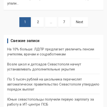
упали…
Пагинация
1
2
…
7
Next
записей
Свежие записи
На 10% больше: ЛДПР предлагает увеличить пенсии
учителям, врачам и соцработникам
Возле школ и детсадов Севастополя начнут
устанавливать дополнительные укрытия
По 5 тысяч рублей на школьника перечислят
автоматически: правительство Севастополя утвердило
порядок выплат
Юные севастопольцы получили первую зарплату за
работу в ИТ-центре ПСБ