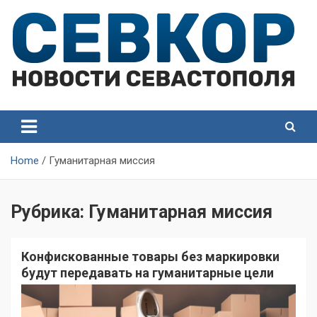
Skip
to
content
СевКор — Самые главные и актуальные новости
СевКор — Новости
Севастополя
Севастополя
Home
Гуманитарная миссия
Рубрика:
Гуманитарная миссия
Конфискованные товары без маркировки
будут передавать на гуманитарные цели