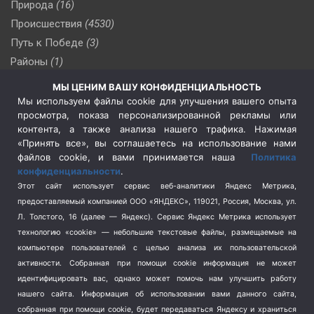
Природа
(16)
Происшествия
(4530)
Путь к Победе
(3)
Районы
(1)
Россия
(510)
МЫ ЦЕНИМ ВАШУ КОНФИДЕНЦИАЛЬНОСТЬ
Сельское хозяйство
(3)
Мы используем файлы cookie для улучшения вашего опыта
просмотра, показа персонализированной рекламы или
Социальная политика
(3)
контента, а также анализа нашего трафика. Нажимая
Спецоперация в Украине
(657)
«Принять все», вы соглашаетесь на использование нами
Спецоперация на Украине
(404)
файлов cookie, и вами принимается наша
Политика
конфиденциальности
.
Спорт
(740)
Этот сайт использует сервис веб-аналитики Яндекс Метрика,
Тема недели
(210)
предоставляемый компанией ООО «ЯНДЕКС», 119021, Россия, Москва, ул.
Терроризм
(1)
Л. Толстого, 16 (далее — Яндекс). Сервис Яндекс Метрика использует
Транспорт
(262)
технологию «cookie» — небольшие текстовые файлы, размещаемые на
компьютере пользователей с целью анализа их пользовательской
Туризм
(178)
активности.
Собранная при помощи cookie информация не может
Флот
(76)
идентифицировать вас, однако может помочь нам улучшить работу
Цены
(2)
нашего сайта. Информация об использовании вами данного сайта,
Школа и спорт
(2)
собранная при помощи cookie, будет передаваться Яндексу и храниться