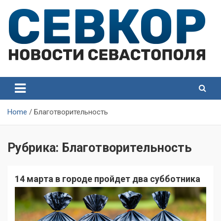
Skip
to
content
СевКор — Самые главные и актуальные новости
СевКор — Новости
Севастополя
Севастополя
Home
Благотворительность
Рубрика:
Благотворительность
14 марта в городе пройдет два субботника