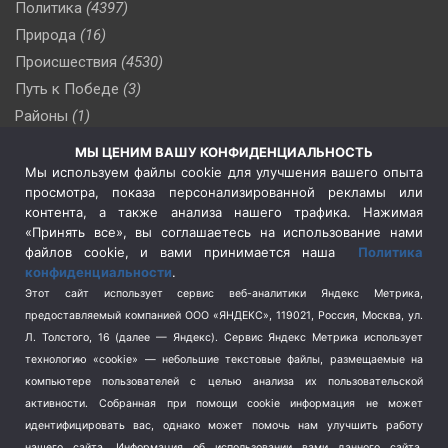
Политика
(4397)
Природа
(16)
Происшествия
(4530)
Путь к Победе
(3)
Районы
(1)
Россия
(510)
МЫ ЦЕНИМ ВАШУ КОНФИДЕНЦИАЛЬНОСТЬ
Сельское хозяйство
(3)
Мы используем файлы cookie для улучшения вашего опыта
просмотра, показа персонализированной рекламы или
Социальная политика
(3)
контента, а также анализа нашего трафика. Нажимая
Спецоперация в Украине
(657)
«Принять все», вы соглашаетесь на использование нами
Спецоперация на Украине
(404)
файлов cookie, и вами принимается наша
Политика
конфиденциальности
.
Спорт
(740)
Этот сайт использует сервис веб-аналитики Яндекс Метрика,
Тема недели
(210)
предоставляемый компанией ООО «ЯНДЕКС», 119021, Россия, Москва, ул.
Терроризм
(1)
Л. Толстого, 16 (далее — Яндекс). Сервис Яндекс Метрика использует
Транспорт
(262)
технологию «cookie» — небольшие текстовые файлы, размещаемые на
компьютере пользователей с целью анализа их пользовательской
Туризм
(178)
активности.
Собранная при помощи cookie информация не может
Флот
(76)
идентифицировать вас, однако может помочь нам улучшить работу
Цены
(2)
нашего сайта. Информация об использовании вами данного сайта,