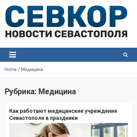
Skip
to
content
СевКор — Самые главные и актуальные новости
СевКор — Новости
Севастополя
Севастополя
Home
Медицина
Рубрика:
Медицина
Как работают медицинские учреждения
Севастополя в праздники