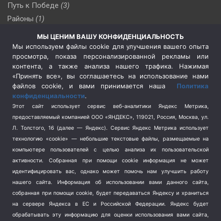
Путь к Победе
(3)
Районы
(1)
Россия
(510)
МЫ ЦЕНИМ ВАШУ КОНФИДЕНЦИАЛЬНОСТЬ
Сельское хозяйство
(3)
Мы используем файлы cookie для улучшения вашего опыта
просмотра, показа персонализированной рекламы или
Социальная политика
(3)
контента, а также анализа нашего трафика. Нажимая
Спецоперация в Украине
(657)
«Принять все», вы соглашаетесь на использование нами
Спецоперация на Украине
(404)
файлов cookie, и вами принимается наша
Политика
конфиденциальности
.
Спорт
(740)
Этот сайт использует сервис веб-аналитики Яндекс Метрика,
Тема недели
(210)
предоставляемый компанией ООО «ЯНДЕКС», 119021, Россия, Москва, ул.
Терроризм
(1)
Л. Толстого, 16 (далее — Яндекс). Сервис Яндекс Метрика использует
Транспорт
(262)
технологию «cookie» — небольшие текстовые файлы, размещаемые на
компьютере пользователей с целью анализа их пользовательской
Туризм
(178)
активности.
Собранная при помощи cookie информация не может
Флот
(76)
идентифицировать вас, однако может помочь нам улучшить работу
Цены
(2)
нашего сайта. Информация об использовании вами данного сайта,
Школа и спорт
(2)
собранная при помощи cookie, будет передаваться Яндексу и храниться
на сервере Яндекса в ЕС и Российской Федерации. Яндекс будет
Экология
(8)
обрабатывать эту информацию для оценки использования вами сайта,
Экономика
(1172)