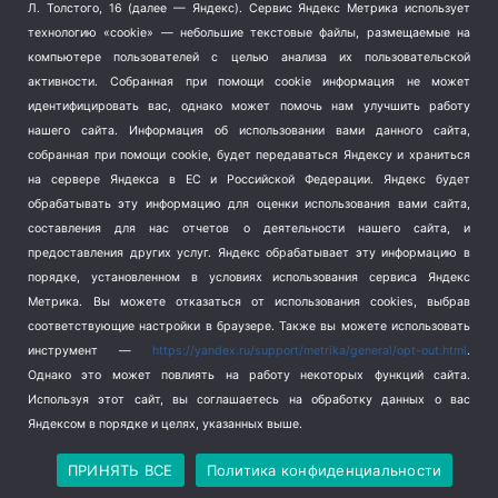
Терроризм
(1)
Л. Толстого, 16 (далее — Яндекс). Сервис Яндекс Метрика использует
Транспорт
(262)
технологию «cookie» — небольшие текстовые файлы, размещаемые на
компьютере пользователей с целью анализа их пользовательской
Туризм
(178)
активности.
Собранная при помощи cookie информация не может
Флот
(76)
идентифицировать вас, однако может помочь нам улучшить работу
Цены
(2)
нашего сайта. Информация об использовании вами данного сайта,
Школа и спорт
(2)
собранная при помощи cookie, будет передаваться Яндексу и храниться
на сервере Яндекса в ЕС и Российской Федерации. Яндекс будет
Экология
(8)
обрабатывать эту информацию для оценки использования вами сайта,
Экономика
(1172)
составления для нас отчетов о деятельности нашего сайта, и
предоставления других услуг. Яндекс обрабатывает эту информацию в
Мы в соцсетях
порядке, установленном в условиях использования сервиса Яндекс
Метрика.
Вы можете отказаться от использования cookies, выбрав
соответствующие настройки в браузере. Также вы можете использовать
инструмент —
https://yandex.ru/support/metrika/general/opt-out.html
.
Однако это может повлиять на работу некоторых функций сайта.
Используя этот сайт, вы соглашаетесь на обработку данных о вас
Яндексом в порядке и целях, указанных выше.
Copyright © 2026
СевКор — Новости Севастополя
Политика конфиденциальности
ПРИНЯТЬ ВСЕ
Политика конфиденциальности