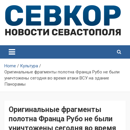
Skip
to
content
СевКор — Самые главные и актуальные новости
СевКор — Новости
Севастополя
Севастополя
Home
Культура
Оригинальные фрагменты полотна Франца Рубо не были
уничтожены сегодня во время атаки ВСУ на здание
Панорамы
Оригинальные фрагменты
полотна Франца Рубо не были
уничтожены сегодня во время