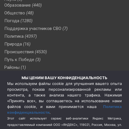
Образование
(440)
Общество
(48)
Погода
(1280)
Поддержка участников СВО
(7)
Политика
(4397)
Природа
(16)
Происшествия
(4530)
Путь к Победе
(3)
Районы
(1)
Россия
(510)
МЫ ЦЕНИМ ВАШУ КОНФИДЕНЦИАЛЬНОСТЬ
Сельское хозяйство
(3)
Мы используем файлы cookie для улучшения вашего опыта
просмотра, показа персонализированной рекламы или
Социальная политика
(3)
контента, а также анализа нашего трафика. Нажимая
Спецоперация в Украине
(657)
«Принять все», вы соглашаетесь на использование нами
Спецоперация на Украине
(404)
файлов cookie, и вами принимается наша
Политика
конфиденциальности
.
Спорт
(740)
Этот сайт использует сервис веб-аналитики Яндекс Метрика,
Тема недели
(210)
предоставляемый компанией ООО «ЯНДЕКС», 119021, Россия, Москва, ул.