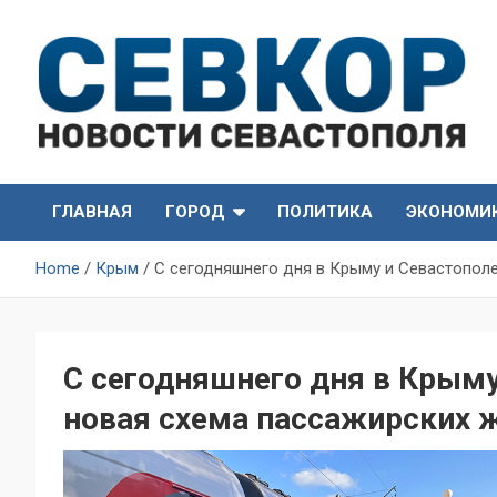
Skip
to
content
СевКор — Самые главные и актуальные новости
СевКор — Новости
Севастополя
ГЛАВНАЯ
ГОРОД
ПОЛИТИКА
ЭКОНОМИ
Севастополя
Home
Крым
С сегодняшнего дня в Крыму и Севастопол
С сегодняшнего дня в Крыму
новая схема пассажирских 