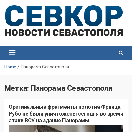
Skip
to
content
СевКор — Самые главные и актуальные новости
СевКор — Новости
Севастополя
Севастополя
Home
Панорама Севастополя
Метка:
Панорама Севастополя
Оригинальные фрагменты полотна Франца
Рубо не были уничтожены сегодня во время
атаки ВСУ на здание Панорамы