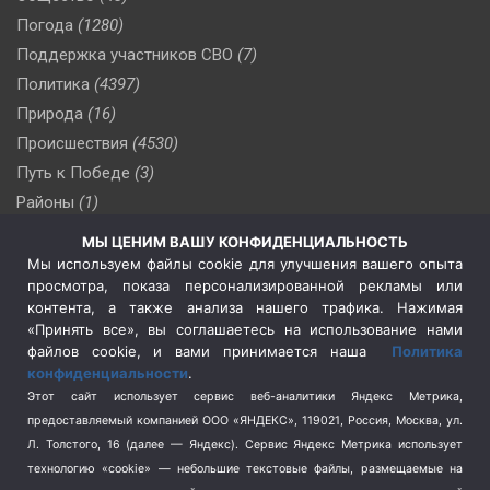
Погода
(1280)
Поддержка участников СВО
(7)
Политика
(4397)
Природа
(16)
Происшествия
(4530)
Путь к Победе
(3)
Районы
(1)
Россия
(510)
МЫ ЦЕНИМ ВАШУ КОНФИДЕНЦИАЛЬНОСТЬ
Сельское хозяйство
(3)
Мы используем файлы cookie для улучшения вашего опыта
просмотра, показа персонализированной рекламы или
Социальная политика
(3)
контента, а также анализа нашего трафика. Нажимая
Спецоперация в Украине
(657)
«Принять все», вы соглашаетесь на использование нами
Спецоперация на Украине
(404)
файлов cookie, и вами принимается наша
Политика
конфиденциальности
.
Спорт
(740)
Этот сайт использует сервис веб-аналитики Яндекс Метрика,
Тема недели
(210)
предоставляемый компанией ООО «ЯНДЕКС», 119021, Россия, Москва, ул.
Терроризм
(1)
Л. Толстого, 16 (далее — Яндекс). Сервис Яндекс Метрика использует
Транспорт
(262)
технологию «cookie» — небольшие текстовые файлы, размещаемые на