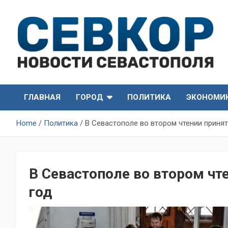
Skip
to
content
СевКор — Самые главные и актуальные новости
СевКор — Новости
Севастополя
ГЛАВНАЯ
ГОРОД
ПОЛИТИКА
ЭКОНОМИ
Севастополя
Home
Политика
В Севастополе во втором чтении приня
В Севастополе во втором чт
год