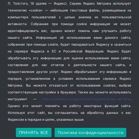
Терроризм
(1)
Л. Толстого, 16 (далее — Яндекс). Сервис Яндекс Метрика использует
Транспорт
(262)
технологию «cookie» — небольшие текстовые файлы, размещаемые на
компьютере пользователей с целью анализа их пользовательской
Туризм
(178)
активности.
Собранная при помощи cookie информация не может
Флот
(76)
идентифицировать вас, однако может помочь нам улучшить работу
Цены
(2)
нашего сайта. Информация об использовании вами данного сайта,
Школа и спорт
(2)
собранная при помощи cookie, будет передаваться Яндексу и храниться
на сервере Яндекса в ЕС и Российской Федерации. Яндекс будет
Экология
(8)
обрабатывать эту информацию для оценки использования вами сайта,
Экономика
(1172)
составления для нас отчетов о деятельности нашего сайта, и
предоставления других услуг. Яндекс обрабатывает эту информацию в
Мы в соцсетях
порядке, установленном в условиях использования сервиса Яндекс
Метрика.
Вы можете отказаться от использования cookies, выбрав
соответствующие настройки в браузере. Также вы можете использовать
инструмент —
https://yandex.ru/support/metrika/general/opt-out.html
.
Однако это может повлиять на работу некоторых функций сайта.
Используя этот сайт, вы соглашаетесь на обработку данных о вас
Яндексом в порядке и целях, указанных выше.
Copyright © 2026
СевКор — Новости Севастополя
Политика конфиденциальности
ПРИНЯТЬ ВСЕ
Политика конфиденциальности