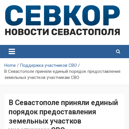
Skip
to
content
СевКор — Самые главные и актуальные новости
СевКор — Новости
Севастополя
Севастополя
Home
Поддержка участников СВО
В Севастополе приняли единый порядок предоставления
земельных участков участникам СВО
В Севастополе приняли единый
порядок предоставления
земельных участков