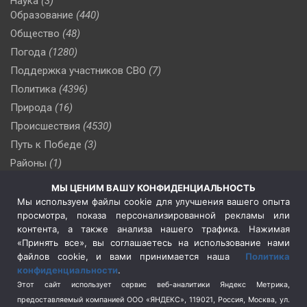
Наука
(3)
Образование
(440)
Общество
(48)
Погода
(1280)
Поддержка участников СВО
(7)
Политика
(4396)
Природа
(16)
Происшествия
(4530)
Путь к Победе
(3)
Районы
(1)
Россия
(510)
МЫ ЦЕНИМ ВАШУ КОНФИДЕНЦИАЛЬНОСТЬ
Сельское хозяйство
(3)
Мы используем файлы cookie для улучшения вашего опыта
просмотра, показа персонализированной рекламы или
Социальная политика
(3)
контента, а также анализа нашего трафика. Нажимая
Спецоперация в Украине
(657)
«Принять все», вы соглашаетесь на использование нами
Спецоперация на Украине
(404)
файлов cookie, и вами принимается наша
Политика
конфиденциальности
.
Спорт
(740)
Этот сайт использует сервис веб-аналитики Яндекс Метрика,
Тема недели
(210)
предоставляемый компанией ООО «ЯНДЕКС», 119021, Россия, Москва, ул.