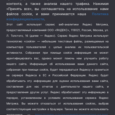
контента, а также анализа нашего трафика. Нажимая
Спецоперация в Украине
(657)
«Принять все», вы соглашаетесь на использование нами
Спецоперация на Украине
(404)
файлов cookie, и вами принимается наша
Политика
конфиденциальности
.
Спорт
(740)
Этот сайт использует сервис веб-аналитики Яндекс Метрика,
Тема недели
(210)
предоставляемый компанией ООО «ЯНДЕКС», 119021, Россия, Москва, ул.
Терроризм
(1)
Л. Толстого, 16 (далее — Яндекс). Сервис Яндекс Метрика использует
Транспорт
(262)
технологию «cookie» — небольшие текстовые файлы, размещаемые на
компьютере пользователей с целью анализа их пользовательской
Туризм
(178)
активности.
Собранная при помощи cookie информация не может
Флот
(76)
идентифицировать вас, однако может помочь нам улучшить работу
Цены
(2)
нашего сайта. Информация об использовании вами данного сайта,
Школа и спорт
(2)
собранная при помощи cookie, будет передаваться Яндексу и храниться
на сервере Яндекса в ЕС и Российской Федерации. Яндекс будет
Экология
(8)
обрабатывать эту информацию для оценки использования вами сайта,
Экономика
(1172)
составления для нас отчетов о деятельности нашего сайта, и
предоставления других услуг. Яндекс обрабатывает эту информацию в
Мы в соцсетях
порядке, установленном в условиях использования сервиса Яндекс
Метрика.
Вы можете отказаться от использования cookies, выбрав
соответствующие настройки в браузере. Также вы можете использовать
инструмент —
https://yandex.ru/support/metrika/general/opt-out.html
.