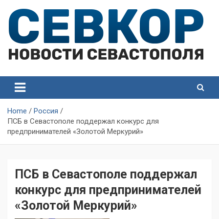
Skip
to
content
СевКор — Самые главные и актуальные новости
СевКор — Новости
Севастополя
Севастополя
Home
Россия
ПСБ в Севастополе поддержал конкурс для
предпринимателей «Золотой Меркурий»
ПСБ в Севастополе поддержал
конкурс для предпринимателей
«Золотой Меркурий»