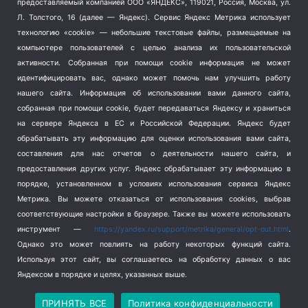
предоставляемый компанией ООО «ЯНДЕКС», 119021, Россия, Москва, ул.
Терроризм
(1)
Л. Толстого, 16 (далее — Яндекс). Сервис Яндекс Метрика использует
Транспорт
(262)
технологию «cookie» — небольшие текстовые файлы, размещаемые на
компьютере пользователей с целью анализа их пользовательской
Туризм
(178)
активности.
Собранная при помощи cookie информация не может
Флот
(76)
идентифицировать вас, однако может помочь нам улучшить работу
Цены
(2)
нашего сайта. Информация об использовании вами данного сайта,
Школа и спорт
(2)
собранная при помощи cookie, будет передаваться Яндексу и храниться
на сервере Яндекса в ЕС и Российской Федерации. Яндекс будет
Экология
(8)
обрабатывать эту информацию для оценки использования вами сайта,
Экономика
(1172)
составления для нас отчетов о деятельности нашего сайта, и
предоставления других услуг. Яндекс обрабатывает эту информацию в
Мы в соцсетях
порядке, установленном в условиях использования сервиса Яндекс
Метрика.
Вы можете отказаться от использования cookies, выбрав
соответствующие настройки в браузере. Также вы можете использовать
инструмент —
https://yandex.ru/support/metrika/general/opt-out.html
.
Однако это может повлиять на работу некоторых функций сайта.
Используя этот сайт, вы соглашаетесь на обработку данных о вас
Яндексом в порядке и целях, указанных выше.
Copyright © 2026
СевКор — Новости Севастополя
Политика конфиденциальности
ПРИНЯТЬ ВСЕ
Политика конфиденциальности