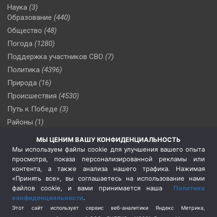
Наука
(3)
Образование
(440)
Общество
(48)
Погода
(1280)
Поддержка участников СВО
(7)
Политика
(4396)
Природа
(16)
Происшествия
(4530)
Путь к Победе
(3)
Районы
(1)
Россия
(509)
МЫ ЦЕНИМ ВАШУ КОНФИДЕНЦИАЛЬНОСТЬ
Сельское хозяйство
(3)
Мы используем файлы cookie для улучшения вашего опыта
просмотра, показа персонализированной рекламы или
Социальная политика
(3)
контента, а также анализа нашего трафика. Нажимая
Спецоперация в Украине
(657)
«Принять все», вы соглашаетесь на использование нами
Спецоперация на Украине
(404)
файлов cookie, и вами принимается наша
Политика
конфиденциальности
.
Спорт
(740)
Этот сайт использует сервис веб-аналитики Яндекс Метрика,
Тема недели
(210)