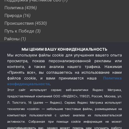
Поддержка участников СВО
(7)
Политика
(4396)
Природа
(16)
Происшествия
(4530)
Путь к Победе
(3)
Районы
(1)
Россия
(510)
МЫ ЦЕНИМ ВАШУ КОНФИДЕНЦИАЛЬНОСТЬ
Сельское хозяйство
(3)
Мы используем файлы cookie для улучшения вашего опыта
просмотра, показа персонализированной рекламы или
Социальная политика
(3)
контента, а также анализа нашего трафика. Нажимая
Спецоперация в Украине
(657)
«Принять все», вы соглашаетесь на использование нами
Спецоперация на Украине
(404)
файлов cookie, и вами принимается наша
Политика
конфиденциальности
.
Спорт
(740)
Этот сайт использует сервис веб-аналитики Яндекс Метрика,
Тема недели
(210)
предоставляемый компанией ООО «ЯНДЕКС», 119021, Россия, Москва, ул.
Терроризм
(1)
Л. Толстого, 16 (далее — Яндекс). Сервис Яндекс Метрика использует
Транспорт
(262)
технологию «cookie» — небольшие текстовые файлы, размещаемые на
компьютере пользователей с целью анализа их пользовательской
Туризм
(178)
активности.
Собранная при помощи cookie информация не может
Флот
(76)
идентифицировать вас, однако может помочь нам улучшить работу