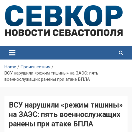
Skip
to
content
СевКор — Самые главные и актуальные новости
СевКор — Новости
Севастополя
Севастополя
Home
Происшествия
ВСУ нарушили «режим тишины» на ЗАЭС: пять
военнослужащих ранены при атаке БПЛА
ВСУ нарушили «режим тишины»
на ЗАЭС: пять военнослужащих
ранены при атаке БПЛА