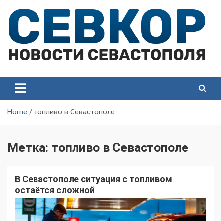
Skip
to
content
СевКор — Самые главные и актуальные новости
СевКор — Новости
Севастополя
Севастополя
Home
топливо в Севастополе
Метка:
топливо в Севастополе
В Севастополе ситуация с топливом
остаётся сложной