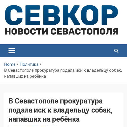
Skip
to
content
СевКор — Самые главные и актуальные новости
СевКор — Новости
Севастополя
Севастополя
Home
Политика
В Севастополе прокуратура подала иск к владельцу собак,
напавших на ребёнка
В Севастополе прокуратура
подала иск к владельцу собак,
напавших на ребёнка