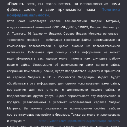
Спецоперация в Украине
(657)
«Принять все», вы соглашаетесь на использование нами
Спецоперация на Украине
(404)
файлов cookie, и вами принимается наша
Политика
конфиденциальности
.
Спорт
(740)
Этот сайт использует сервис веб-аналитики Яндекс Метрика,
Тема недели
(210)
предоставляемый компанией ООО «ЯНДЕКС», 119021, Россия, Москва, ул.
Терроризм
(1)
Л. Толстого, 16 (далее — Яндекс). Сервис Яндекс Метрика использует
Транспорт
(262)
технологию «cookie» — небольшие текстовые файлы, размещаемые на
компьютере пользователей с целью анализа их пользовательской
Туризм
(178)
активности.
Собранная при помощи cookie информация не может
Флот
(76)
идентифицировать вас, однако может помочь нам улучшить работу
Цены
(2)
нашего сайта. Информация об использовании вами данного сайта,
Школа и спорт
(2)
собранная при помощи cookie, будет передаваться Яндексу и храниться
на сервере Яндекса в ЕС и Российской Федерации. Яндекс будет
Экология
(8)
обрабатывать эту информацию для оценки использования вами сайта,
Экономика
(1172)
составления для нас отчетов о деятельности нашего сайта, и
предоставления других услуг. Яндекс обрабатывает эту информацию в
Мы в соцсетях
порядке, установленном в условиях использования сервиса Яндекс
Метрика.
Вы можете отказаться от использования cookies, выбрав
соответствующие настройки в браузере. Также вы можете использовать
инструмент —
https://yandex.ru/support/metrika/general/opt-out.html
.