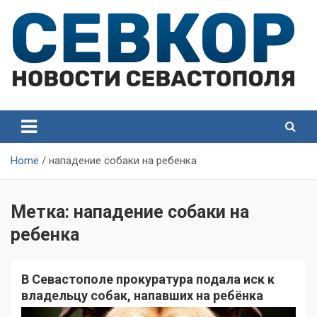
Skip
to
content
СевКор — Самые главные и актуальные новости
СевКор — Новости
Севастополя
Севастополя
Home
нападение собаки на ребенка
Метка:
нападение собаки на
ребенка
В Севастополе прокуратура подала иск к
владельцу собак, напавших на ребёнка