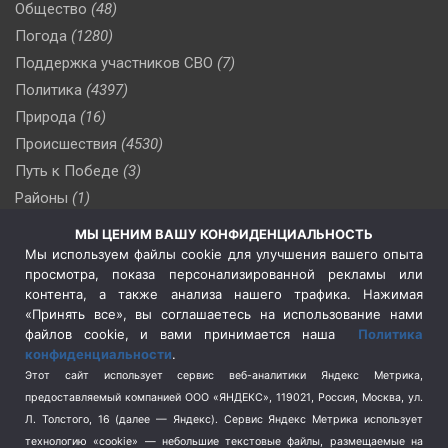
Общество
(48)
Погода
(1280)
Поддержка участников СВО
(7)
Политика
(4397)
Природа
(16)
Происшествия
(4530)
Путь к Победе
(3)
Районы
(1)
Россия
(510)
МЫ ЦЕНИМ ВАШУ КОНФИДЕНЦИАЛЬНОСТЬ
Сельское хозяйство
(3)
Мы используем файлы cookie для улучшения вашего опыта
просмотра, показа персонализированной рекламы или
Социальная политика
(3)
контента, а также анализа нашего трафика. Нажимая
Спецоперация в Украине
(657)
«Принять все», вы соглашаетесь на использование нами
Спецоперация на Украине
(404)
файлов cookie, и вами принимается наша
Политика
конфиденциальности
.
Спорт
(740)
Этот сайт использует сервис веб-аналитики Яндекс Метрика,
Тема недели
(210)
предоставляемый компанией ООО «ЯНДЕКС», 119021, Россия, Москва, ул.
Терроризм
(1)
Л. Толстого, 16 (далее — Яндекс). Сервис Яндекс Метрика использует
Транспорт
(262)
технологию «cookie» — небольшие текстовые файлы, размещаемые на