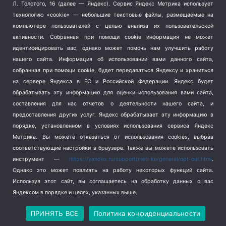
Терроризм
(1)
Л. Толстого, 16 (далее — Яндекс). Сервис Яндекс Метрика использует
Транспорт
(262)
технологию «cookie» — небольшие текстовые файлы, размещаемые на
компьютере пользователей с целью анализа их пользовательской
Туризм
(178)
активности.
Собранная при помощи cookie информация не может
Флот
(76)
идентифицировать вас, однако может помочь нам улучшить работу
Цены
(2)
нашего сайта. Информация об использовании вами данного сайта,
Школа и спорт
(2)
собранная при помощи cookie, будет передаваться Яндексу и храниться
на сервере Яндекса в ЕС и Российской Федерации. Яндекс будет
Экология
(8)
обрабатывать эту информацию для оценки использования вами сайта,
Экономика
(1172)
составления для нас отчетов о деятельности нашего сайта, и
предоставления других услуг. Яндекс обрабатывает эту информацию в
Мы в соцсетях
порядке, установленном в условиях использования сервиса Яндекс
Метрика.
Вы можете отказаться от использования cookies, выбрав
соответствующие настройки в браузере. Также вы можете использовать
инструмент —
https://yandex.ru/support/metrika/general/opt-out.html
.
Однако это может повлиять на работу некоторых функций сайта.
Используя этот сайт, вы соглашаетесь на обработку данных о вас
Яндексом в порядке и целях, указанных выше.
Copyright © 2026
СевКор — Новости Севастополя
Политика конфиденциальности
ПРИНЯТЬ ВСЕ
Политика конфиденциальности