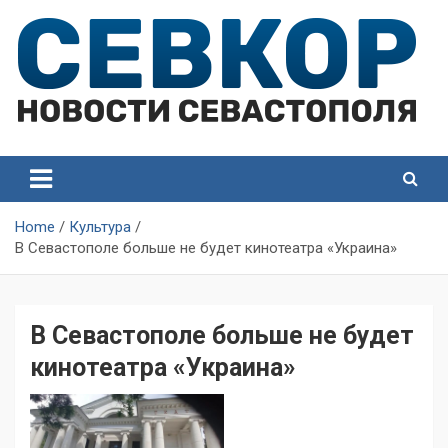
Skip
to
content
СевКор — Самые главные и актуальные новости
СевКор — Новости
Севастополя
Севастополя
Home
Культура
В Севастополе больше не будет кинотеатра «Украина»
В Севастополе больше не будет
кинотеатра «Украина»