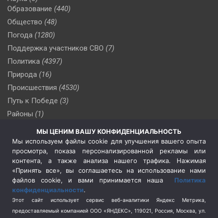
Образование
(440)
Общество
(48)
Погода
(1280)
Поддержка участников СВО
(7)
Политика
(4397)
Природа
(16)
Происшествия
(4530)
Путь к Победе
(3)
Районы
(1)
Россия
(510)
МЫ ЦЕНИМ ВАШУ КОНФИДЕНЦИАЛЬНОСТЬ
Сельское хозяйство
(3)
Мы используем файлы cookie для улучшения вашего опыта
просмотра, показа персонализированной рекламы или
Социальная политика
(3)
контента, а также анализа нашего трафика. Нажимая
Спецоперация в Украине
(657)
«Принять все», вы соглашаетесь на использование нами
Спецоперация на Украине
(404)
файлов cookie, и вами принимается наша
Политика
конфиденциальности
.
Спорт
(740)
Этот сайт использует сервис веб-аналитики Яндекс Метрика,
Тема недели
(210)
предоставляемый компанией ООО «ЯНДЕКС», 119021, Россия, Москва, ул.