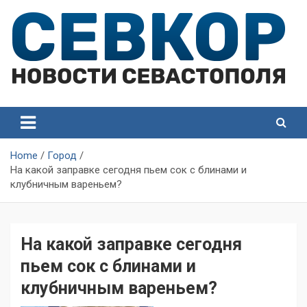
Skip
to
content
СевКор — Самые главные и актуальные новости
СевКор — Новости
Севастополя
Севастополя
Home
Город
На какой заправке сегодня пьем сок с блинами и
клубничным вареньем?
На какой заправке сегодня
пьем сок с блинами и
клубничным вареньем?