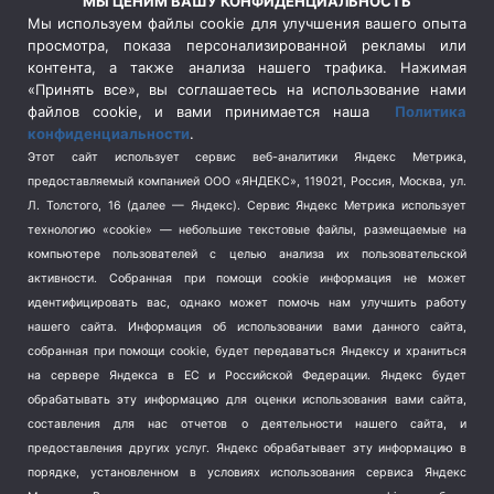
МЫ ЦЕНИМ ВАШУ КОНФИДЕНЦИАЛЬНОСТЬ
Сельское хозяйство
(3)
Мы используем файлы cookie для улучшения вашего опыта
просмотра, показа персонализированной рекламы или
Социальная политика
(3)
контента, а также анализа нашего трафика. Нажимая
Спецоперация в Украине
(657)
«Принять все», вы соглашаетесь на использование нами
Спецоперация на Украине
(404)
файлов cookie, и вами принимается наша
Политика
конфиденциальности
.
Спорт
(740)
Этот сайт использует сервис веб-аналитики Яндекс Метрика,
Тема недели
(210)
предоставляемый компанией ООО «ЯНДЕКС», 119021, Россия, Москва, ул.
Терроризм
(1)
Л. Толстого, 16 (далее — Яндекс). Сервис Яндекс Метрика использует
Транспорт
(262)
технологию «cookie» — небольшие текстовые файлы, размещаемые на
компьютере пользователей с целью анализа их пользовательской
Туризм
(178)
активности.
Собранная при помощи cookie информация не может
Флот
(76)
идентифицировать вас, однако может помочь нам улучшить работу
Цены
(2)
нашего сайта. Информация об использовании вами данного сайта,
Школа и спорт
(2)
собранная при помощи cookie, будет передаваться Яндексу и храниться
на сервере Яндекса в ЕС и Российской Федерации. Яндекс будет
Экология
(8)
обрабатывать эту информацию для оценки использования вами сайта,
Экономика
(1172)
составления для нас отчетов о деятельности нашего сайта, и
предоставления других услуг. Яндекс обрабатывает эту информацию в
Мы в соцсетях
порядке, установленном в условиях использования сервиса Яндекс