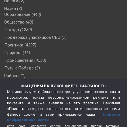
Налоги
(2)
Наука
(3)
Образование
(440)
Общество
(48)
Погода
(1280)
Поддержка участников СВО
(7)
Политика
(4397)
Природа
(16)
Происшествия
(4530)
Путь к Победе
(3)
Районы
(1)
Россия
(510)
МЫ ЦЕНИМ ВАШУ КОНФИДЕНЦИАЛЬНОСТЬ
Сельское хозяйство
(3)
Мы используем файлы cookie для улучшения вашего опыта
просмотра, показа персонализированной рекламы или
Социальная политика
(3)
контента, а также анализа нашего трафика. Нажимая
Спецоперация в Украине
(657)
«Принять все», вы соглашаетесь на использование нами
Спецоперация на Украине
(404)
файлов cookie, и вами принимается наша
Политика
конфиденциальности
.
Спорт
(740)
Этот сайт использует сервис веб-аналитики Яндекс Метрика,