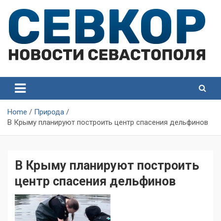
Skip
to
content
СевКор — Самые главные и актуальные новости
СевКор — Новости
Севастополя
Севастополя
Home
Природа
В Крыму планируют построить центр спасения дельфинов
В Крыму планируют построить
центр спасения дельфинов