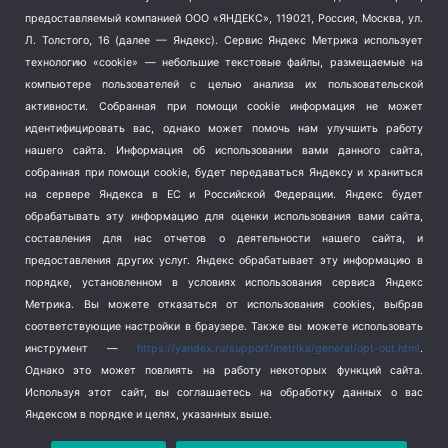
Тема недели
(210)
предоставляемый компанией ООО «ЯНДЕКС», 119021, Россия, Москва, ул.
Терроризм
(1)
Л. Толстого, 16 (далее — Яндекс). Сервис Яндекс Метрика использует
Транспорт
(262)
технологию «cookie» — небольшие текстовые файлы, размещаемые на
компьютере пользователей с целью анализа их пользовательской
Туризм
(178)
активности.
Собранная при помощи cookie информация не может
Флот
(76)
идентифицировать вас, однако может помочь нам улучшить работу
Цены
(2)
нашего сайта. Информация об использовании вами данного сайта,
Школа и спорт
(2)
собранная при помощи cookie, будет передаваться Яндексу и храниться
на сервере Яндекса в ЕС и Российской Федерации. Яндекс будет
Экология
(8)
обрабатывать эту информацию для оценки использования вами сайта,
Экономика
(1172)
составления для нас отчетов о деятельности нашего сайта, и
предоставления других услуг. Яндекс обрабатывает эту информацию в
Мы в соцсетях
порядке, установленном в условиях использования сервиса Яндекс
Метрика.
Вы можете отказаться от использования cookies, выбрав
соответствующие настройки в браузере. Также вы можете использовать
инструмент —
https://yandex.ru/support/metrika/general/opt-out.html
.
Однако это может повлиять на работу некоторых функций сайта.
Используя этот сайт, вы соглашаетесь на обработку данных о вас
Яндексом в порядке и целях, указанных выше.
Copyright © 2026
СевКор — Новости Севастополя