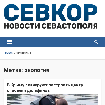
Skip
to
content
СевКор — Самые главные и актуальные новости
СевКор — Новости
Севастополя
Севастополя
Home
экология
Метка:
экология
В Крыму планируют построить центр
спасения дельфинов