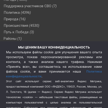
Поддержка участников СВО
(7)
Политика
(4396)
Природа
(16)
Происшествия
(4530)
Путь к Победе
(3)
Районы
(1)
Россия
(509)
МЫ ЦЕНИМ ВАШУ КОНФИДЕНЦИАЛЬНОСТЬ
Сельское хозяйство
(3)
Мы используем файлы cookie для улучшения вашего опыта
просмотра, показа персонализированной рекламы или
Социальная политика
(3)
контента, а также анализа нашего трафика. Нажимая
Спецоперация в Украине
(657)
«Принять все», вы соглашаетесь на использование нами
Спецоперация на Украине
(404)
файлов cookie, и вами принимается наша
Политика
конфиденциальности
.
Спорт
(740)
Этот сайт использует сервис веб-аналитики Яндекс Метрика,
Тема недели
(210)
предоставляемый компанией ООО «ЯНДЕКС», 119021, Россия, Москва, ул.
Терроризм
(1)
Л. Толстого, 16 (далее — Яндекс). Сервис Яндекс Метрика использует
Транспорт
(262)
технологию «cookie» — небольшие текстовые файлы, размещаемые на
компьютере пользователей с целью анализа их пользовательской
Туризм
(178)
активности.
Собранная при помощи cookie информация не может