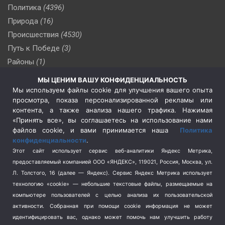
Политика
(4396)
Природа
(16)
Происшествия
(4530)
Путь к Победе
(3)
Районы
(1)
Россия
(510)
МЫ ЦЕНИМ ВАШУ КОНФИДЕНЦИАЛЬНОСТЬ
Сельское хозяйство
(3)
Мы используем файлы cookie для улучшения вашего опыта
просмотра, показа персонализированной рекламы или
Социальная политика
(3)
контента, а также анализа нашего трафика. Нажимая
Спецоперация в Украине
(657)
«Принять все», вы соглашаетесь на использование нами
Спецоперация на Украине
(404)
файлов cookie, и вами принимается наша
Политика
конфиденциальности
.
Спорт
(740)
Этот сайт использует сервис веб-аналитики Яндекс Метрика,
Тема недели
(210)
предоставляемый компанией ООО «ЯНДЕКС», 119021, Россия, Москва, ул.
Терроризм
(1)
Л. Толстого, 16 (далее — Яндекс). Сервис Яндекс Метрика использует
Транспорт
(262)
технологию «cookie» — небольшие текстовые файлы, размещаемые на
компьютере пользователей с целью анализа их пользовательской
Туризм
(178)
активности.
Собранная при помощи cookie информация не может
Флот
(76)
идентифицировать вас, однако может помочь нам улучшить работу
Цены
(2)