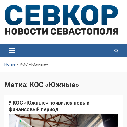
Skip
to
content
СевКор — Самые главные и актуальные новости
СевКор — Новости
Севастополя
Севастополя
Home
КОС «Южные»
Метка:
КОС «Южные»
У КОС «Южные» появился новый
финансовый период