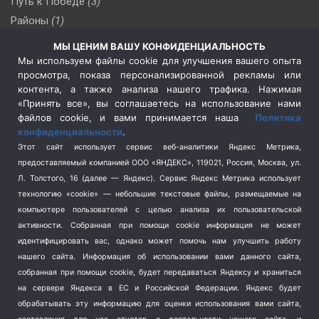
Путь к Победе
(3)
Районы
(1)
Россия
(510)
МЫ ЦЕНИМ ВАШУ КОНФИДЕНЦИАЛЬНОСТЬ
Сельское хозяйство
(3)
Мы используем файлы cookie для улучшения вашего опыта
просмотра, показа персонализированной рекламы или
Социальная политика
(3)
контента, а также анализа нашего трафика. Нажимая
Спецоперация в Украине
(657)
«Принять все», вы соглашаетесь на использование нами
Спецоперация на Украине
(404)
файлов cookie, и вами принимается наша
Политика
конфиденциальности
.
Спорт
(740)
Этот сайт использует сервис веб-аналитики Яндекс Метрика,
Тема недели
(210)
предоставляемый компанией ООО «ЯНДЕКС», 119021, Россия, Москва, ул.
Терроризм
(1)
Л. Толстого, 16 (далее — Яндекс). Сервис Яндекс Метрика использует
Транспорт
(262)
технологию «cookie» — небольшие текстовые файлы, размещаемые на
компьютере пользователей с целью анализа их пользовательской
Туризм
(178)
активности.
Собранная при помощи cookie информация не может
Флот
(76)
идентифицировать вас, однако может помочь нам улучшить работу
Цены
(2)
нашего сайта. Информация об использовании вами данного сайта,
Школа и спорт
(2)
собранная при помощи cookie, будет передаваться Яндексу и храниться
Экология
(8)
на сервере Яндекса в ЕС и Российской Федерации. Яндекс будет
обрабатывать эту информацию для оценки использования вами сайта,
Экономика
(1172)