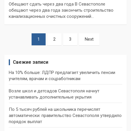
Обещают сдать через два года В Севастополе
обещают через два года закончить строительство
канализационных очистных сооружений…
Пагинация
1
2
3
Next
записей
Свежие записи
На 10% больше: ЛДПР предлагает увеличить пенсии
учителям, врачам и соцработникам
Возле школ и детсадов Севастополя начнут
устанавливать дополнительные укрытия
По 5 тысяч рублей на школьника перечислят
автоматически: правительство Севастополя утвердило
порядок выплат