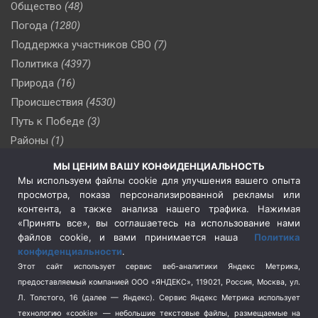
Общество
(48)
Погода
(1280)
Поддержка участников СВО
(7)
Политика
(4397)
Природа
(16)
Происшествия
(4530)
Путь к Победе
(3)
Районы
(1)
Россия
(510)
МЫ ЦЕНИМ ВАШУ КОНФИДЕНЦИАЛЬНОСТЬ
Сельское хозяйство
(3)
Мы используем файлы cookie для улучшения вашего опыта
просмотра, показа персонализированной рекламы или
Социальная политика
(3)
контента, а также анализа нашего трафика. Нажимая
Спецоперация в Украине
(657)
«Принять все», вы соглашаетесь на использование нами
Спецоперация на Украине
(404)
файлов cookie, и вами принимается наша
Политика
конфиденциальности
.
Спорт
(740)
Этот сайт использует сервис веб-аналитики Яндекс Метрика,
Тема недели
(210)
предоставляемый компанией ООО «ЯНДЕКС», 119021, Россия, Москва, ул.
Терроризм
(1)
Л. Толстого, 16 (далее — Яндекс). Сервис Яндекс Метрика использует
Транспорт
(262)
технологию «cookie» — небольшие текстовые файлы, размещаемые на