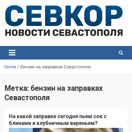
Skip
to
content
СевКор — Самые главные и актуальные новости
СевКор — Новости
Севастополя
Севастополя
Home
бензин на заправках Севастополя
Метка:
бензин на заправках
Севастополя
На какой заправке сегодня пьем сок с
блинами и клубничным вареньем?