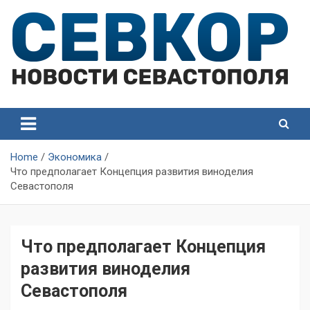
Skip
to
content
СевКор — Самые главные и актуальные новости
СевКор — Новости
Севастополя
Севастополя
Home
Экономика
Что предполагает Концепция развития виноделия
Севастополя
Что предполагает Концепция
развития виноделия
Севастополя