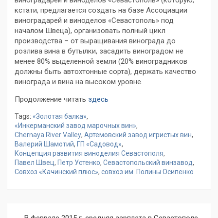
виноградарей и виноделов «Севастополь» (которую,
кстати, предлагается создать на базе Ассоциации
виноградарей и виноделов «Севастополь» под
началом Швеца), организовать полный цикл
производства – от выращивания винограда до
розлива вина в бутылки, засадить виноградом не
менее 80% выделенной земли (20% виноградников
должны быть автохтонные сорта), держать качество
винограда и вина на высоком уровне.
Продолжение читать
здесь
Tags:
«Золотая балка»
,
«Инкерманский завод марочных вин»
,
Chernaya River Valley
,
Артемовский завод игристых вин
,
Валерий Шамотий
,
ГП «Садовод»
,
Концепция развития виноделия Севастополя
,
Павел Швец
,
Петр Устенко
,
Севастопольский винзавод
,
Совхоз «Качинский плюс»
,
совхоз им. Полины Осипенко
Навигация