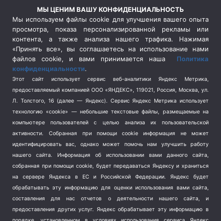
Россия
(510)
МЫ ЦЕНИМ ВАШУ КОНФИДЕНЦИАЛЬНОСТЬ
Сельское хозяйство
(3)
Мы используем файлы cookie для улучшения вашего опыта
просмотра, показа персонализированной рекламы или
Социальная политика
(3)
контента, а также анализа нашего трафика. Нажимая
Спецоперация в Украине
(657)
«Принять все», вы соглашаетесь на использование нами
Спецоперация на Украине
(404)
файлов cookie, и вами принимается наша
Политика
конфиденциальности
.
Спорт
(740)
Этот сайт использует сервис веб-аналитики Яндекс Метрика,
Тема недели
(210)
предоставляемый компанией ООО «ЯНДЕКС», 119021, Россия, Москва, ул.
Терроризм
(1)
Л. Толстого, 16 (далее — Яндекс). Сервис Яндекс Метрика использует
Транспорт
(262)
технологию «cookie» — небольшие текстовые файлы, размещаемые на
компьютере пользователей с целью анализа их пользовательской
Туризм
(178)
активности.
Собранная при помощи cookie информация не может
Флот
(76)
идентифицировать вас, однако может помочь нам улучшить работу
Цены
(2)
нашего сайта. Информация об использовании вами данного сайта,
Школа и спорт
(2)
собранная при помощи cookie, будет передаваться Яндексу и храниться
Экология
на сервере Яндекса в ЕС и Российской Федерации. Яндекс будет
(8)
обрабатывать эту информацию для оценки использования вами сайта,
Экономика
(1172)
составления для нас отчетов о деятельности нашего сайта, и
предоставления других услуг. Яндекс обрабатывает эту информацию в
Мы в соцсетях
порядке, установленном в условиях использования сервиса Яндекс