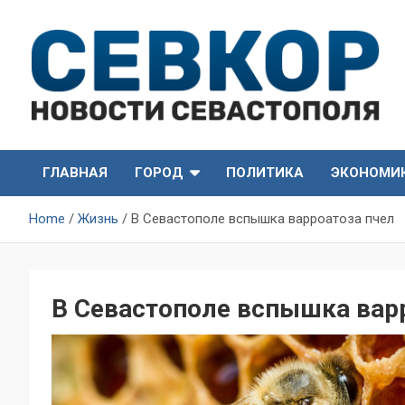
Skip
to
content
СевКор — Самые главные и актуальные новости
СевКор — Новости
Севастополя
ГЛАВНАЯ
ГОРОД
ПОЛИТИКА
ЭКОНОМИ
Севастополя
Home
Жизнь
В Севастополе вспышка варроатоза пчел
В Севастополе вспышка вар