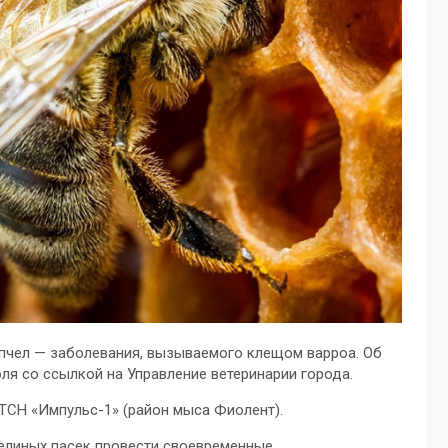
пчел — заболевания, вызываемого клещом варроа. Об
ля со ссылкой на Управление ветеринарии города.
 ТСН «Импульс-1» (район мыса Фиолент).
елиных пасек провести своевременные