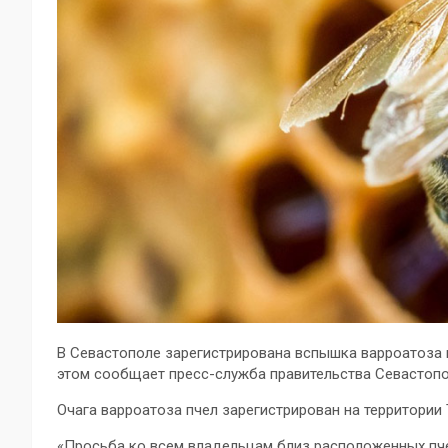
В Севастополе зарегистрирована вспышка варроатоза 
этом сообщает пресс-служба правительства Севастопо
Очага варроатоза пчел зарегистрирован на территории
«Просьба ко всем владельцам близ расположенных пч