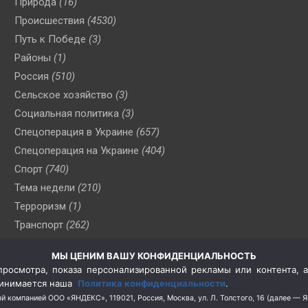
Природа
(16)
Происшествия
(4530)
Путь к Победе
(3)
Районы
(1)
Россия
(510)
Сельское хозяйство
(3)
Социальная политика
(3)
Спецоперация в Украине
(657)
Спецоперация на Украине
(404)
Спорт
(740)
Тема недели
(210)
Терроризм
(1)
Транспорт
(262)
Туризм
(178)
МЫ ЦЕНИМ ВАШУ КОНФИДЕНЦИАЛЬНОСТЬ
Флот
(76)
росмотра, показа персонализированной рекламы или контента, а
Цены
(2)
принимается наша
Политика конфиденциальности
.
Школа и спорт
(2)
й компанией ООО «ЯНДЕКС», 119021, Россия, Москва, ул. Л. Толстого, 16 (далее — 