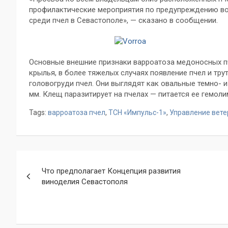
профилактические мероприятия по предупреждению во
среди пчел в Севастополе», — сказано в сообщении.
Основные внешние признаки варроатоза медоносных п
крылья, в более тяжелых случаях появление пчел и тр
головогруди пчел. Они выглядят как овальные темно- 
мм. Клещ паразитирует на пчелах — питается ее гемол
Tags:
варроатоза пчел
,
ТСН «Импульс-1»
,
Управление вете
Навигация
Что предполагает Концепция развития
по
виноделия Севастополя
записям