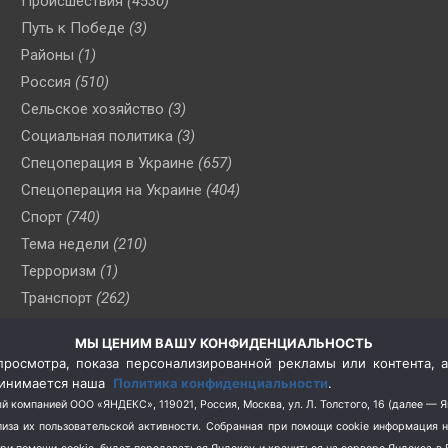
Происшествия
(4530)
Путь к Победе
(3)
Районы
(1)
Россия
(510)
Сельское хозяйство
(3)
Социальная политика
(3)
Спецоперация в Украине
(657)
Спецоперация на Украине
(404)
Спорт
(740)
Тема недели
(210)
Терроризм
(1)
Транспорт
(262)
Туризм
(178)
МЫ ЦЕНИМ ВАШУ КОНФИДЕНЦИАЛЬНОСТЬ
Флот
(76)
росмотра, показа персонализированной рекламы или контента, а
Цены
(2)
принимается наша
Политика конфиденциальности
.
Школа и спорт
(2)
й компанией ООО «ЯНДЕКС», 119021, Россия, Москва, ул. Л. Толстого, 16 (далее — 
за их пользовательской активности.
Собранная при помощи cookie информация 
Экология
(8)