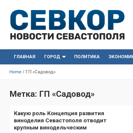
Skip
to
content
СевКор — Самые главные и актуальные новости
СевКор — Новости
Севастополя
ГЛАВНАЯ
ГОРОД
ПОЛИТИКА
ЭКОНОМИ
Севастополя
Home
ГП «Садовод»
Метка:
ГП «Садовод»
Какую роль Концепция развития
виноделия Севастополя отводит
крупным винодельческим