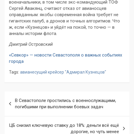
военачальники, в том числе экс-командующий ТОФ
Сергей Авакянц, считают отказ от авианосцев
оправданным: якобы современная война требует не
гигантских палуб, а дронов и точных алгоритмов. Что
ж, если «Кузнецов» и уйдёт на покой, то точно — в
анналы истории флота.
Дмитрий Островский
«Севкор» — новости Севастополя о важных событиях
города
Tags:
авианесущий крейсер "Адмирал Кузнецов"
Навигация
В Севастополе простились с военнослужащими,
по
погибшими при выполнении боевых задач
записям
ЦБ снизил ключевую ставку до 18%: деньги всё ещё
дорогие, но чуть менее