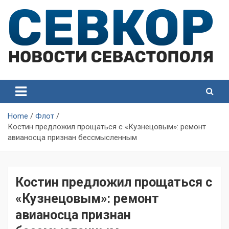
Skip
to
content
СевКор — Самые главные и актуальные новости
СевКор — Новости
Севастополя
Севастополя
Home
Флот
Костин предложил прощаться с «Кузнецовым»: ремонт
авианосца признан бессмысленным
Костин предложил прощаться с
«Кузнецовым»: ремонт
авианосца признан