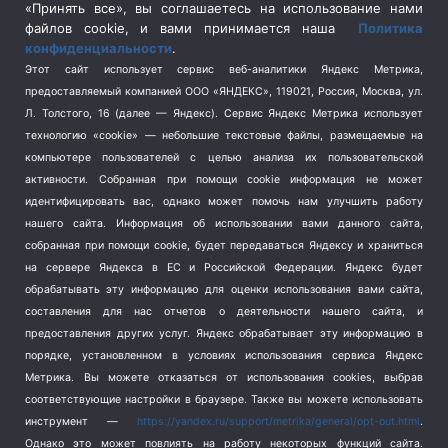
Спецоперация в Украине
(657)
«Принять все», вы соглашаетесь на использование нами
Спецоперация на Украине
(404)
файлов cookie, и вами принимается наша
Политика
конфиденциальности
.
Спорт
(740)
Этот сайт использует сервис веб-аналитики Яндекс Метрика,
Тема недели
(210)
предоставляемый компанией ООО «ЯНДЕКС», 119021, Россия, Москва, ул.
Терроризм
(1)
Л. Толстого, 16 (далее — Яндекс). Сервис Яндекс Метрика использует
Транспорт
(262)
технологию «cookie» — небольшие текстовые файлы, размещаемые на
компьютере пользователей с целью анализа их пользовательской
Туризм
(178)
активности.
Собранная при помощи cookie информация не может
Флот
(76)
идентифицировать вас, однако может помочь нам улучшить работу
Цены
(2)
нашего сайта. Информация об использовании вами данного сайта,
Школа и спорт
(2)
собранная при помощи cookie, будет передаваться Яндексу и храниться
на сервере Яндекса в ЕС и Российской Федерации. Яндекс будет
Экология
(8)
обрабатывать эту информацию для оценки использования вами сайта,
Экономика
(1172)
составления для нас отчетов о деятельности нашего сайта, и
предоставления других услуг. Яндекс обрабатывает эту информацию в
Мы в соцсетях
порядке, установленном в условиях использования сервиса Яндекс
Метрика.
Вы можете отказаться от использования cookies, выбрав
соответствующие настройки в браузере. Также вы можете использовать
инструмент —
https://yandex.ru/support/metrika/general/opt-out.html
.
Однако это может повлиять на работу некоторых функций сайта.