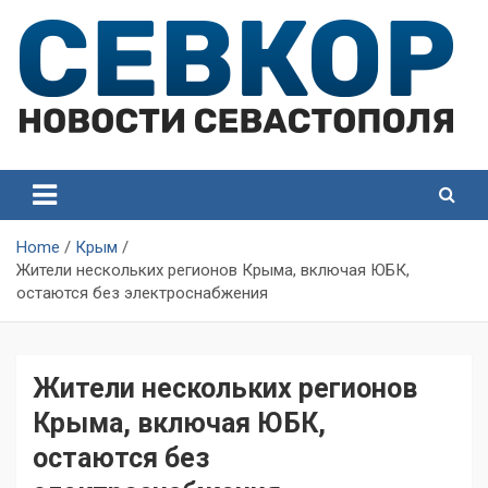
Skip
to
content
СевКор — Самые главные и актуальные новости
СевКор — Новости
Севастополя
Севастополя
Home
Крым
Жители нескольких регионов Крыма, включая ЮБК,
остаются без электроснабжения
Жители нескольких регионов
Крыма, включая ЮБК,
остаются без