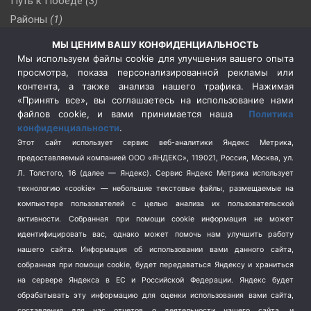
Путь к Победе
(3)
Районы
(1)
Россия
(509)
МЫ ЦЕНИМ ВАШУ КОНФИДЕНЦИАЛЬНОСТЬ
Сельское хозяйство
(3)
Мы используем файлы cookie для улучшения вашего опыта
просмотра, показа персонализированной рекламы или
Социальная политика
(3)
контента, а также анализа нашего трафика. Нажимая
Спецоперация в Украине
(657)
«Принять все», вы соглашаетесь на использование нами
Спецоперация на Украине
(404)
файлов cookie, и вами принимается наша
Политика
конфиденциальности
.
Спорт
(740)
Этот сайт использует сервис веб-аналитики Яндекс Метрика,
Тема недели
(210)
предоставляемый компанией ООО «ЯНДЕКС», 119021, Россия, Москва, ул.
Терроризм
(1)
Л. Толстого, 16 (далее — Яндекс). Сервис Яндекс Метрика использует
Транспорт
(262)
технологию «cookie» — небольшие текстовые файлы, размещаемые на
компьютере пользователей с целью анализа их пользовательской
Туризм
(178)
активности.
Собранная при помощи cookie информация не может
Флот
(76)
идентифицировать вас, однако может помочь нам улучшить работу
Цены
(2)
нашего сайта. Информация об использовании вами данного сайта,
Школа и спорт
(2)
собранная при помощи cookie, будет передаваться Яндексу и храниться
на сервере Яндекса в ЕС и Российской Федерации. Яндекс будет
Экология
(8)
обрабатывать эту информацию для оценки использования вами сайта,
Экономика
(1172)
составления для нас отчетов о деятельности нашего сайта, и