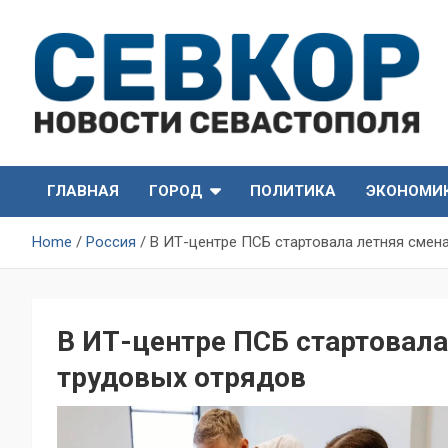
Skip
to
content
СевКор — Самые главные и актуальные новости
СевКор — Новости
Севастополя
ГЛАВНАЯ
ГОРОД
ПОЛИТИКА
ЭКОНОМИ
Севастополя
Home
Россия
В ИТ-центре ПСБ стартовала летняя сме
В ИТ-центре ПСБ стартовал
трудовых отрядов