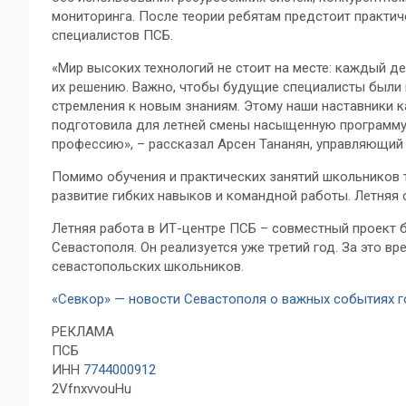
мониторинга. После теории ребятам предстоит практи
специалистов ПСБ.
«Мир высоких технологий не стоит на месте: каждый д
их решению. Важно, чтобы будущие специалисты были 
стремления к новым знаниям. Этому наши наставники к
подготовила для летней смены насыщенную программу
профессию», – рассказал Арсен Тананян, управляющи
Помимо обучения и практических занятий школьников 
развитие гибких навыков и командной работы. Летняя с
Летняя работа в ИТ-центре ПСБ – совместный проект 
Севастополя. Он реализуется уже третий год. За это в
севастопольских школьников.
«Севкор» — новости Севастополя о важных событиях 
РЕКЛАМА
ПСБ
ИНН
7744000912
2VfnxvvouHu