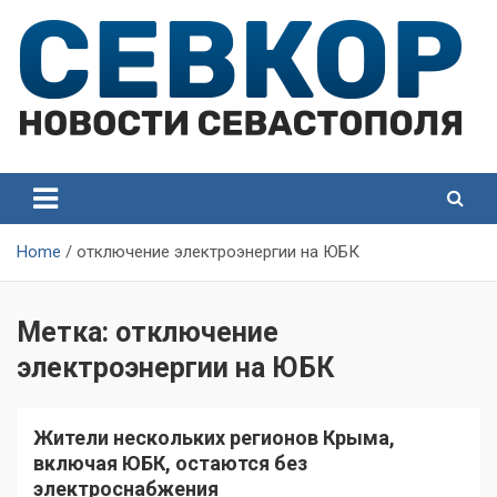
Skip
to
content
СевКор — Самые главные и актуальные новости
СевКор — Новости
Севастополя
Севастополя
Home
отключение электроэнергии на ЮБК
Метка:
отключение
электроэнергии на ЮБК
Жители нескольких регионов Крыма,
включая ЮБК, остаются без
электроснабжения