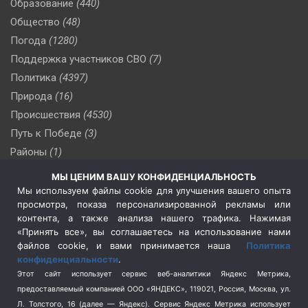
Образование
(440)
Общество
(48)
Погода
(1280)
Поддержка участников СВО
(7)
Политика
(4397)
Природа
(16)
Происшествия
(4530)
Путь к Победе
(3)
Районы
(1)
Россия
(510)
МЫ ЦЕНИМ ВАШУ КОНФИДЕНЦИАЛЬНОСТЬ
Сельское хозяйство
(3)
Мы используем файлы cookie для улучшения вашего опыта
просмотра, показа персонализированной рекламы или
Социальная политика
(3)
контента, а также анализа нашего трафика. Нажимая
Спецоперация в Украине
(657)
«Принять все», вы соглашаетесь на использование нами
Спецоперация на Украине
(404)
файлов cookie, и вами принимается наша
Политика
конфиденциальности
.
Спорт
(740)
Этот сайт использует сервис веб-аналитики Яндекс Метрика,
Тема недели
(210)
предоставляемый компанией ООО «ЯНДЕКС», 119021, Россия, Москва, ул.
Терроризм
(1)
Л. Толстого, 16 (далее — Яндекс). Сервис Яндекс Метрика использует