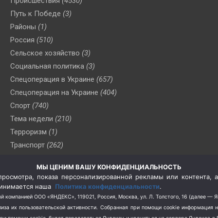
Происшествия
(4530)
Путь к Победе
(3)
Районы
(1)
Россия
(510)
Сельское хозяйство
(3)
Социальная политика
(3)
Спецоперация в Украине
(657)
Спецоперация на Украине
(404)
Спорт
(740)
Тема недели
(210)
Терроризм
(1)
Транспорт
(262)
Туризм
(178)
МЫ ЦЕНИМ ВАШУ КОНФИДЕНЦИАЛЬНОСТЬ
Флот
(76)
росмотра, показа персонализированной рекламы или контента, а
Цены
(2)
принимается наша
Политика конфиденциальности
.
Школа и спорт
(2)
й компанией ООО «ЯНДЕКС», 119021, Россия, Москва, ул. Л. Толстого, 16 (далее — 
за их пользовательской активности.
Собранная при помощи cookie информация 
Экология
(8)