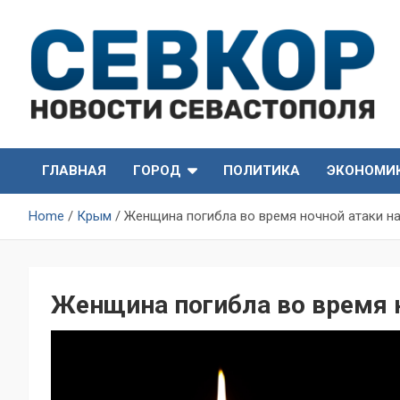
Skip
to
content
СевКор — Самые главные и актуальные новости
СевКор — Новости
Севастополя
ГЛАВНАЯ
ГОРОД
ПОЛИТИКА
ЭКОНОМИ
Севастополя
Home
Крым
Женщина погибла во время ночной атаки н
Женщина погибла во время 