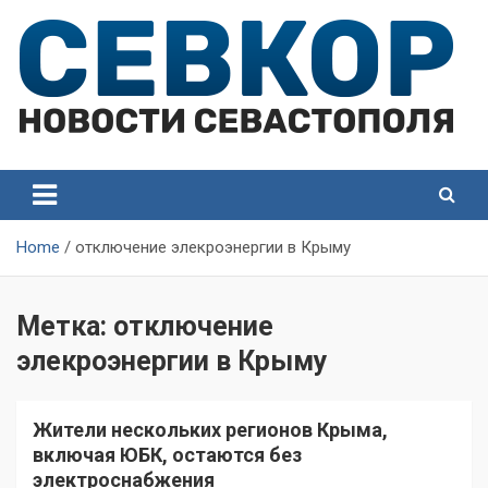
Skip
to
content
СевКор — Самые главные и актуальные новости
СевКор — Новости
Севастополя
Севастополя
Home
отключение элекроэнергии в Крыму
Метка:
отключение
элекроэнергии в Крыму
Жители нескольких регионов Крыма,
включая ЮБК, остаются без
электроснабжения