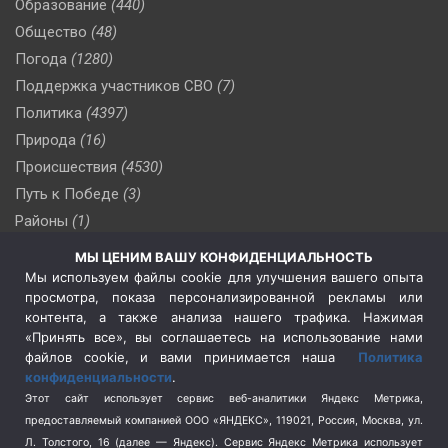
Образование
(440)
Общество
(48)
Погода
(1280)
Поддержка участников СВО
(7)
Политика
(4397)
Природа
(16)
Происшествия
(4530)
Путь к Победе
(3)
Районы
(1)
Россия
(510)
МЫ ЦЕНИМ ВАШУ КОНФИДЕНЦИАЛЬНОСТЬ
Сельское хозяйство
(3)
Мы используем файлы cookie для улучшения вашего опыта
просмотра, показа персонализированной рекламы или
Социальная политика
(3)
контента, а также анализа нашего трафика. Нажимая
Спецоперация в Украине
(657)
«Принять все», вы соглашаетесь на использование нами
Спецоперация на Украине
(404)
файлов cookie, и вами принимается наша
Политика
конфиденциальности
.
Спорт
(740)
Этот сайт использует сервис веб-аналитики Яндекс Метрика,
Тема недели
(210)
предоставляемый компанией ООО «ЯНДЕКС», 119021, Россия, Москва, ул.
Терроризм
(1)
Л. Толстого, 16 (далее — Яндекс). Сервис Яндекс Метрика использует