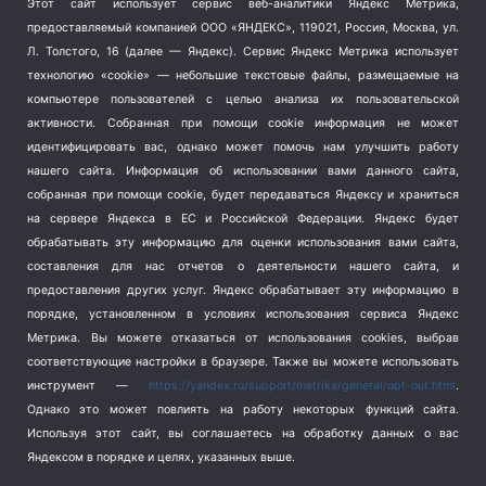
Этот сайт использует сервис веб-аналитики Яндекс Метрика,
Тема недели
(210)
предоставляемый компанией ООО «ЯНДЕКС», 119021, Россия, Москва, ул.
Терроризм
(1)
Л. Толстого, 16 (далее — Яндекс). Сервис Яндекс Метрика использует
Транспорт
(262)
технологию «cookie» — небольшие текстовые файлы, размещаемые на
компьютере пользователей с целью анализа их пользовательской
Туризм
(178)
активности.
Собранная при помощи cookie информация не может
Флот
(76)
идентифицировать вас, однако может помочь нам улучшить работу
Цены
(2)
нашего сайта. Информация об использовании вами данного сайта,
Школа и спорт
(2)
собранная при помощи cookie, будет передаваться Яндексу и храниться
на сервере Яндекса в ЕС и Российской Федерации. Яндекс будет
Экология
(8)
обрабатывать эту информацию для оценки использования вами сайта,
Экономика
(1172)
составления для нас отчетов о деятельности нашего сайта, и
предоставления других услуг. Яндекс обрабатывает эту информацию в
Мы в соцсетях
порядке, установленном в условиях использования сервиса Яндекс
Метрика.
Вы можете отказаться от использования cookies, выбрав
соответствующие настройки в браузере. Также вы можете использовать
инструмент —
https://yandex.ru/support/metrika/general/opt-out.html
.
Однако это может повлиять на работу некоторых функций сайта.
Используя этот сайт, вы соглашаетесь на обработку данных о вас
Яндексом в порядке и целях, указанных выше.
Copyright © 2026
СевКор — Новости Севастополя