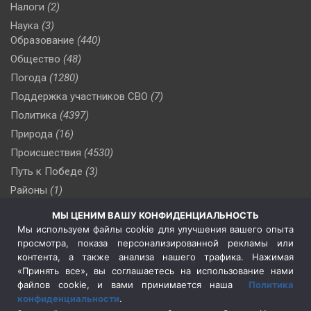
Налоги
(2)
Наука
(3)
Образование
(440)
Общество
(48)
Погода
(1280)
Поддержка участников СВО
(7)
Политика
(4397)
Природа
(16)
Происшествия
(4530)
Путь к Победе
(3)
Районы
(1)
Россия
(510)
МЫ ЦЕНИМ ВАШУ КОНФИДЕНЦИАЛЬНОСТЬ
Сельское хозяйство
(3)
Мы используем файлы cookie для улучшения вашего опыта
просмотра, показа персонализированной рекламы или
Социальная политика
(3)
контента, а также анализа нашего трафика. Нажимая
Спецоперация в Украине
(657)
«Принять все», вы соглашаетесь на использование нами
Спецоперация на Украине
(404)
файлов cookie, и вами принимается наша
Политика
конфиденциальности
.
Спорт
(740)