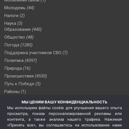
Мобильная связь
(1)
Молодежь
(44)
Налоги
(2)
Наука
(3)
Образование
(440)
Общество
(48)
Погода
(1280)
Поддержка участников СВО
(7)
Политика
(4397)
Природа
(16)
Происшествия
(4530)
Путь к Победе
(3)
Районы
(1)
Россия
(510)
МЫ ЦЕНИМ ВАШУ КОНФИДЕНЦИАЛЬНОСТЬ
Сельское хозяйство
(3)
Мы используем файлы cookie для улучшения вашего опыта
просмотра, показа персонализированной рекламы или
Социальная политика
(3)
контента, а также анализа нашего трафика. Нажимая
Спецоперация в Украине
(657)
«Принять все», вы соглашаетесь на использование нами