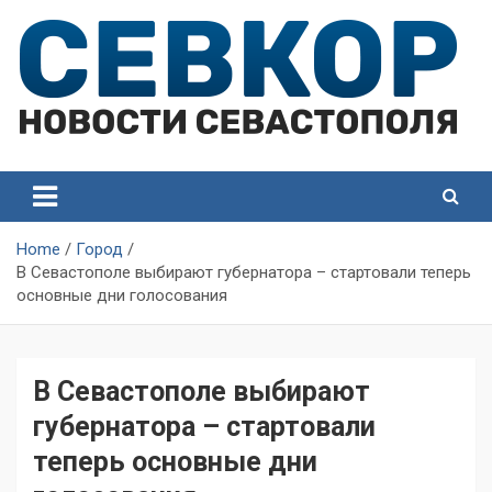
Skip
to
content
СевКор — Самые главные и актуальные новости
СевКор — Новости
Севастополя
Севастополя
Home
Город
В Севастополе выбирают губернатора – стартовали теперь
основные дни голосования
В Севастополе выбирают
губернатора – стартовали
теперь основные дни