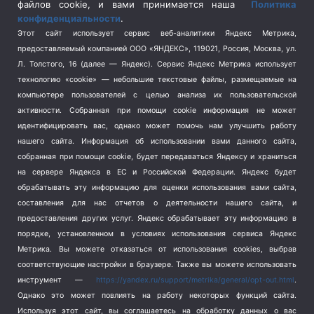
Спецоперация на Украине
(404)
файлов cookie, и вами принимается наша
Политика
конфиденциальности
.
Спорт
(740)
Этот сайт использует сервис веб-аналитики Яндекс Метрика,
Тема недели
(210)
предоставляемый компанией ООО «ЯНДЕКС», 119021, Россия, Москва, ул.
Терроризм
(1)
Л. Толстого, 16 (далее — Яндекс). Сервис Яндекс Метрика использует
Транспорт
(262)
технологию «cookie» — небольшие текстовые файлы, размещаемые на
компьютере пользователей с целью анализа их пользовательской
Туризм
(178)
активности.
Собранная при помощи cookie информация не может
Флот
(76)
идентифицировать вас, однако может помочь нам улучшить работу
Цены
(2)
нашего сайта. Информация об использовании вами данного сайта,
Школа и спорт
(2)
собранная при помощи cookie, будет передаваться Яндексу и храниться
на сервере Яндекса в ЕС и Российской Федерации. Яндекс будет
Экология
(8)
обрабатывать эту информацию для оценки использования вами сайта,
Экономика
(1172)
составления для нас отчетов о деятельности нашего сайта, и
предоставления других услуг. Яндекс обрабатывает эту информацию в
Мы в соцсетях
порядке, установленном в условиях использования сервиса Яндекс
Метрика.
Вы можете отказаться от использования cookies, выбрав
соответствующие настройки в браузере. Также вы можете использовать
инструмент —
https://yandex.ru/support/metrika/general/opt-out.html
.
Однако это может повлиять на работу некоторых функций сайта.
Используя этот сайт, вы соглашаетесь на обработку данных о вас