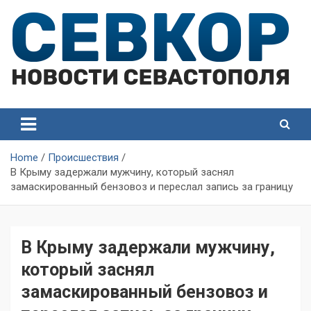
Skip
to
content
СевКор — Самые главные и актуальные новости
СевКор — Новости
Севастополя
Севастополя
Home
Происшествия
В Крыму задержали мужчину, который заснял
замаскированный бензовоз и переслал запись за границу
В Крыму задержали мужчину,
который заснял
замаскированный бензовоз и