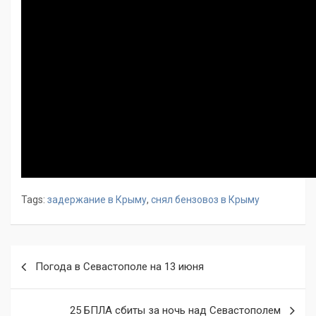
Tags:
задержание в Крыму
,
снял бензовоз в Крыму
Навигация
Погода в Севастополе на 13 июня
по
записям
25 БПЛА сбиты за ночь над Севастополем