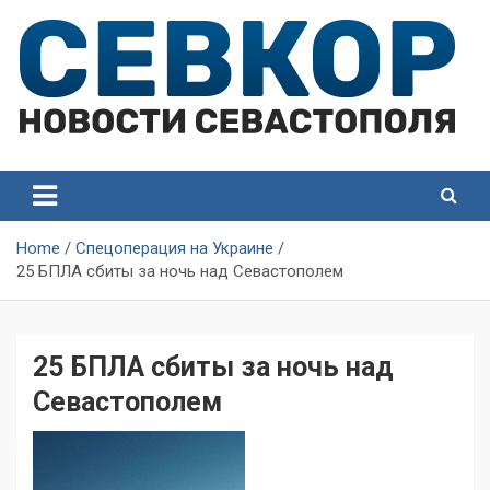
Skip
to
content
СевКор — Самые главные и актуальные новости
СевКор — Новости
Севастополя
Севастополя
Home
Спецоперация на Украине
25 БПЛА сбиты за ночь над Севастополем
25 БПЛА сбиты за ночь над
Севастополем