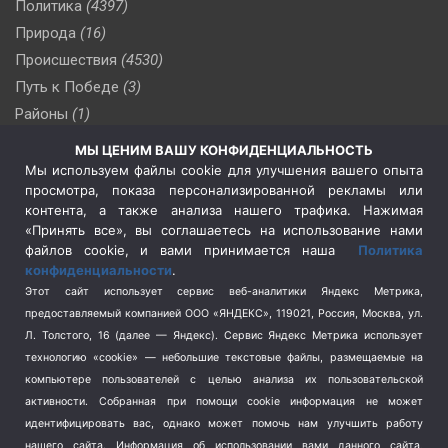
Политика
(4397)
Природа
(16)
Происшествия
(4530)
Путь к Победе
(3)
Районы
(1)
Россия
(510)
МЫ ЦЕНИМ ВАШУ КОНФИДЕНЦИАЛЬНОСТЬ
Сельское хозяйство
(3)
Мы используем файлы cookie для улучшения вашего опыта
просмотра, показа персонализированной рекламы или
Социальная политика
(3)
контента, а также анализа нашего трафика. Нажимая
Спецоперация в Украине
(657)
«Принять все», вы соглашаетесь на использование нами
Спецоперация на Украине
(404)
файлов cookie, и вами принимается наша
Политика
конфиденциальности
.
Спорт
(740)
Этот сайт использует сервис веб-аналитики Яндекс Метрика,
Тема недели
(210)
предоставляемый компанией ООО «ЯНДЕКС», 119021, Россия, Москва, ул.
Терроризм
(1)
Л. Толстого, 16 (далее — Яндекс). Сервис Яндекс Метрика использует
Транспорт
(262)
технологию «cookie» — небольшие текстовые файлы, размещаемые на
компьютере пользователей с целью анализа их пользовательской
Туризм
(178)
активности.
Собранная при помощи cookie информация не может
Флот
(76)
идентифицировать вас, однако может помочь нам улучшить работу
Цены
(2)
нашего сайта. Информация об использовании вами данного сайта,