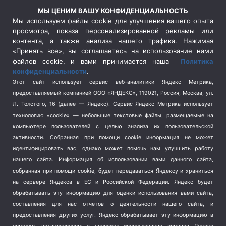
Россия
(510)
МЫ ЦЕНИМ ВАШУ КОНФИДЕНЦИАЛЬНОСТЬ
Сельское хозяйство
(3)
Мы используем файлы cookie для улучшения вашего опыта
просмотра, показа персонализированной рекламы или
Социальная политика
(3)
контента, а также анализа нашего трафика. Нажимая
Спецоперация в Украине
(657)
«Принять все», вы соглашаетесь на использование нами
Спецоперация на Украине
(404)
файлов cookie, и вами принимается наша
Политика
конфиденциальности
.
Спорт
(740)
Этот сайт использует сервис веб-аналитики Яндекс Метрика,
Тема недели
(210)
предоставляемый компанией ООО «ЯНДЕКС», 119021, Россия, Москва, ул.
Терроризм
(1)
Л. Толстого, 16 (далее — Яндекс). Сервис Яндекс Метрика использует
Транспорт
(262)
технологию «cookie» — небольшие текстовые файлы, размещаемые на
компьютере пользователей с целью анализа их пользовательской
Туризм
(178)
активности.
Собранная при помощи cookie информация не может
Флот
(76)
идентифицировать вас, однако может помочь нам улучшить работу
Цены
(2)
нашего сайта. Информация об использовании вами данного сайта,
Школа и спорт
(2)
собранная при помощи cookie, будет передаваться Яндексу и храниться
Экология
(8)
на сервере Яндекса в ЕС и Российской Федерации. Яндекс будет
обрабатывать эту информацию для оценки использования вами сайта,
Экономика
(1172)
составления для нас отчетов о деятельности нашего сайта, и
предоставления других услуг. Яндекс обрабатывает эту информацию в
Мы в соцсетях