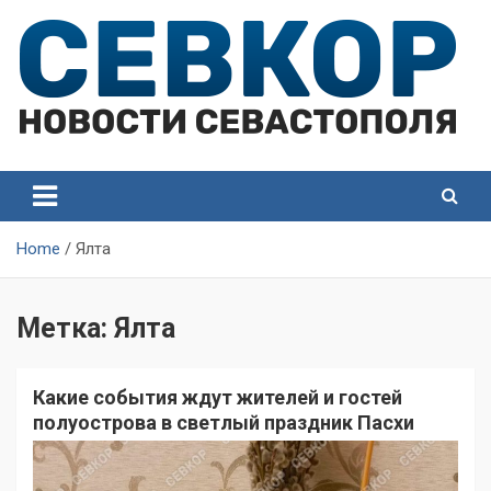
Skip
to
content
СевКор — Самые главные и актуальные новости
СевКор — Новости
Севастополя
Севастополя
Home
Ялта
Метка:
Ялта
Какие события ждут жителей и гостей
полуострова в светлый праздник Пасхи