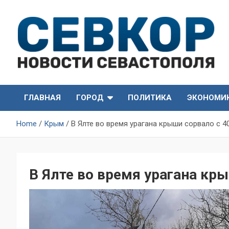
Skip
to
content
СевКор — Самые главные и актуальные новости
СевКор — Новости
Севастополя
ГЛАВНАЯ
ГОРОД
ПОЛИТИКА
ЭКОНОМИ
Севастополя
Home
Крым
В Ялте во время урагана крыши сорвало с 4
В Ялте во время урагана кр