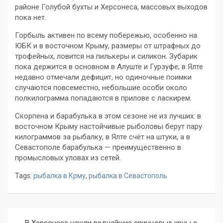
районе Голубой бухты и Херсонеса, массовых выходов
пока нет.
Горбыль активен по всему побережью, особенно на
ЮБК и в восточном Крыму, размеры от штрафных до
трофейных, ловится на пилькеры и силикон. Зубарик
пока держится в основном в Алуште и Гурзуфе; в Ялте
недавно отмечали дефицит, но одиночные поимки
случаются повсеместно, небольшие особи около
полкилограмма попадаются в прилове с ласкирем.
Скорпена и барабулька в этом сезоне не из лучших: в
восточном Крыму настойчивые рыболовы берут пару
килограммов за рыбалку, в Ялте счёт на штуки, а в
Севастополе барабулька — преимущественно в
промысловых уловах из сетей.
Tags:
рыбалка в Крму
,
рыбалка в Севастополь
Навигация