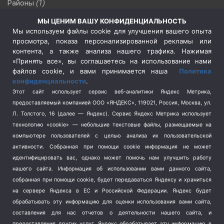
Районы
(1)
Россия
(510)
МЫ ЦЕНИМ ВАШУ КОНФИДЕНЦИАЛЬНОСТЬ
Сельское хозяйство
(3)
Мы используем файлы cookie для улучшения вашего опыта
просмотра, показа персонализированной рекламы или
Социальная политика
(3)
контента, а также анализа нашего трафика. Нажимая
Спецоперация в Украине
(657)
«Принять все», вы соглашаетесь на использование нами
Спецоперация на Украине
(404)
файлов cookie, и вами принимается наша
Политика
конфиденциальности
.
Спорт
(740)
Этот сайт использует сервис веб-аналитики Яндекс Метрика,
Тема недели
(210)
предоставляемый компанией ООО «ЯНДЕКС», 119021, Россия, Москва, ул.
Терроризм
(1)
Л. Толстого, 16 (далее — Яндекс). Сервис Яндекс Метрика использует
Транспорт
(262)
технологию «cookie» — небольшие текстовые файлы, размещаемые на
компьютере пользователей с целью анализа их пользовательской
Туризм
(178)
активности.
Собранная при помощи cookie информация не может
Флот
(76)
идентифицировать вас, однако может помочь нам улучшить работу
Цены
(2)
нашего сайта. Информация об использовании вами данного сайта,
Школа и спорт
(2)
собранная при помощи cookie, будет передаваться Яндексу и храниться
на сервере Яндекса в ЕС и Российской Федерации. Яндекс будет
Экология
(8)
обрабатывать эту информацию для оценки использования вами сайта,
Экономика
(1172)
составления для нас отчетов о деятельности нашего сайта, и
предоставления других услуг. Яндекс обрабатывает эту информацию в