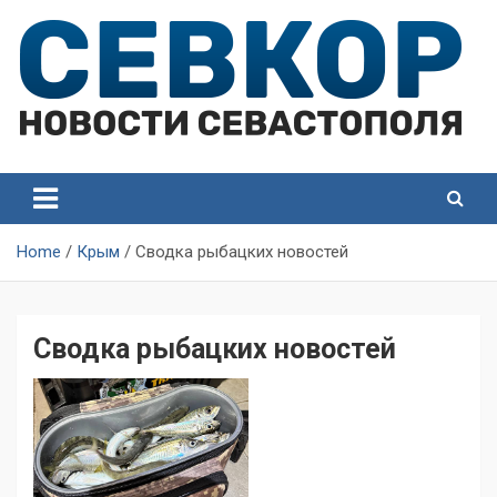
Skip
to
content
СевКор — Самые главные и актуальные новости
СевКор — Новости
Севастополя
Севастополя
Home
Крым
Сводка рыбацких новостей
Сводка рыбацких новостей