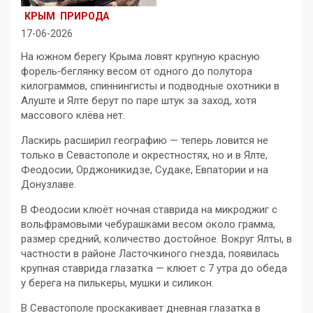
КРЫМ
ПРИРОДА
17-06-2026
На южном берегу Крыма ловят крупную красную
форель‑беглянку весом от одного до полутора
килограммов, спиннингисты и подводные охотники в
Алуште и Ялте берут по паре штук за заход, хотя
массового клёва нет.
Ласкирь расширил географию — теперь ловится не
только в Севастополе и окрестностях, но и в Ялте,
Феодосии, Орджоникидзе, Судаке, Евпатории и на
Донузлаве.
В Феодосии клюёт ночная ставрида на микроджиг с
вольфрамовыми чебурашками весом около грамма,
размер средний, количество достойное. Вокруг Ялты, в
частности в районе Ласточкиного гнезда, появилась
крупная ставрида глазатка — клюет с 7 утра до обеда
у берега на пилькеры, мушки и силикон.
В Севастополе проскакивает дневная глазатка в