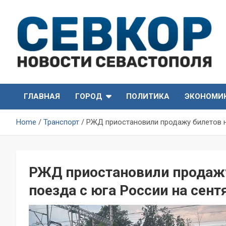
Skip
to
content
СевКор — Самые главные и актуальные новости
СевКор — Новости
Севастополя
ГЛАВНАЯ
ГОРОД
ПОЛИТИКА
ЭКОНОМИ
Севастополя
Home
Транспорт
РЖД приостановили продажу билетов н
РЖД приостановили продажу
поезда с юга России на сент