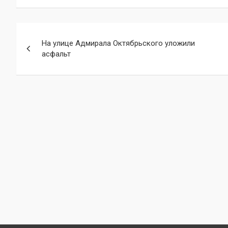
Навигация
На улице Адмирала Октябрьского уложили
по
асфальт
записям