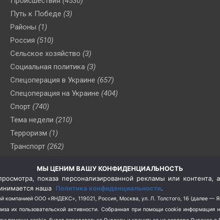
Происшествия
(4530)
Путь к Победе
(3)
Районы
(1)
Россия
(510)
Сельское хозяйство
(3)
Социальная политика
(3)
Спецоперация в Украине
(657)
Спецоперация на Украине
(404)
Спорт
(740)
Тема недели
(210)
Терроризм
(1)
Транспорт
(262)
Туризм
(178)
МЫ ЦЕНИМ ВАШУ КОНФИДЕНЦИАЛЬНОСТЬ
Флот
(76)
росмотра, показа персонализированной рекламы или контента, а
Цены
(2)
принимается наша
Политика конфиденциальности
.
Школа и спорт
(2)
й компанией ООО «ЯНДЕКС», 119021, Россия, Москва, ул. Л. Толстого, 16 (далее — 
за их пользовательской активности.
Собранная при помощи cookie информация 
Экология
(8)