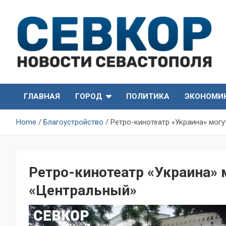
Skip
to
content
СевКор — Самые главные и актуальные новости
СевКор — Новости
Севастополя
ГЛАВНАЯ
ГОРОД
ПОЛИТИКА
ЭКОНОМИ
Севастополя
Home
Благоустройство
Ретро-кинотеатр «Украина» мог
Ретро-кинотеатр «Украина» 
«Центральный»