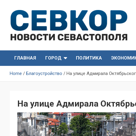
Skip
to
content
СевКор — Самые главные и актуальные новости
СевКор — Новости
Севастополя
ГЛАВНАЯ
ГОРОД
ПОЛИТИКА
ЭКОНОМИ
Севастополя
Home
Благоустройство
На улице Адмирала Октябрьског
На улице Адмирала Октябрь