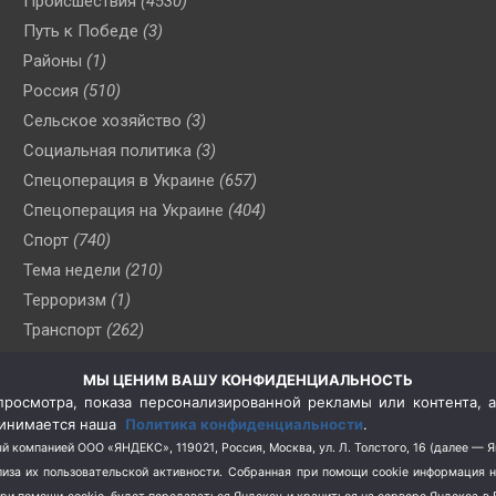
Происшествия
(4530)
Путь к Победе
(3)
Районы
(1)
Россия
(510)
Сельское хозяйство
(3)
Социальная политика
(3)
Спецоперация в Украине
(657)
Спецоперация на Украине
(404)
Спорт
(740)
Тема недели
(210)
Терроризм
(1)
Транспорт
(262)
Туризм
(178)
МЫ ЦЕНИМ ВАШУ КОНФИДЕНЦИАЛЬНОСТЬ
Флот
(76)
росмотра, показа персонализированной рекламы или контента, а
Цены
(2)
принимается наша
Политика конфиденциальности
.
Школа и спорт
(2)
й компанией ООО «ЯНДЕКС», 119021, Россия, Москва, ул. Л. Толстого, 16 (далее — 
за их пользовательской активности.
Собранная при помощи cookie информация 
Экология
(8)