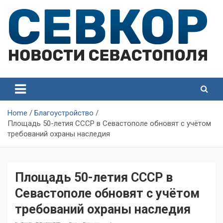
Skip
to
content
СевКор — Самые главные и актуальные новости
СевКор — Новости
Севастополя
Севастополя
Home
Благоустройство
Площадь 50-летия СССР в Севастополе обновят с учётом
требований охраны наследия
Площадь 50-летия СССР в
Севастополе обновят с учётом
требований охраны наследия