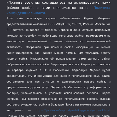
Спецоперация в Украине
(657)
«Принять все», вы соглашаетесь на использование нами
Спецоперация на Украине
(404)
файлов cookie, и вами принимается наша
Политика
конфиденциальности
.
Спорт
(740)
Этот сайт использует сервис веб-аналитики Яндекс Метрика,
Тема недели
(210)
предоставляемый компанией ООО «ЯНДЕКС», 119021, Россия, Москва, ул.
Терроризм
(1)
Л. Толстого, 16 (далее — Яндекс). Сервис Яндекс Метрика использует
Транспорт
(262)
технологию «cookie» — небольшие текстовые файлы, размещаемые на
компьютере пользователей с целью анализа их пользовательской
Туризм
(178)
активности.
Собранная при помощи cookie информация не может
Флот
(76)
идентифицировать вас, однако может помочь нам улучшить работу
Цены
(2)
нашего сайта. Информация об использовании вами данного сайта,
Школа и спорт
(2)
собранная при помощи cookie, будет передаваться Яндексу и храниться
на сервере Яндекса в ЕС и Российской Федерации. Яндекс будет
Экология
(8)
обрабатывать эту информацию для оценки использования вами сайта,
Экономика
(1172)
составления для нас отчетов о деятельности нашего сайта, и
предоставления других услуг. Яндекс обрабатывает эту информацию в
Мы в соцсетях
порядке, установленном в условиях использования сервиса Яндекс
Метрика.
Вы можете отказаться от использования cookies, выбрав
соответствующие настройки в браузере. Также вы можете использовать
инструмент —
https://yandex.ru/support/metrika/general/opt-out.html
.
Однако это может повлиять на работу некоторых функций сайта.