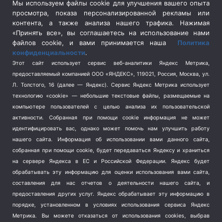
Сельское хозяйство
(3)
Мы используем файлы cookie для улучшения вашего опыта
просмотра, показа персонализированной рекламы или
Социальная политика
(3)
контента, а также анализа нашего трафика. Нажимая
Спецоперация в Украине
(657)
«Принять все», вы соглашаетесь на использование нами
Спецоперация на Украине
(404)
файлов cookie, и вами принимается наша
Политика
конфиденциальности
.
Спорт
(740)
Этот сайт использует сервис веб-аналитики Яндекс Метрика,
Тема недели
(210)
предоставляемый компанией ООО «ЯНДЕКС», 119021, Россия, Москва, ул.
Терроризм
(1)
Л. Толстого, 16 (далее — Яндекс). Сервис Яндекс Метрика использует
Транспорт
(262)
технологию «cookie» — небольшие текстовые файлы, размещаемые на
компьютере пользователей с целью анализа их пользовательской
Туризм
(178)
активности.
Собранная при помощи cookie информация не может
Флот
(76)
идентифицировать вас, однако может помочь нам улучшить работу
Цены
(2)
нашего сайта. Информация об использовании вами данного сайта,
Школа и спорт
(2)
собранная при помощи cookie, будет передаваться Яндексу и храниться
на сервере Яндекса в ЕС и Российской Федерации. Яндекс будет
Экология
(8)
обрабатывать эту информацию для оценки использования вами сайта,
Экономика
(1172)
составления для нас отчетов о деятельности нашего сайта, и
предоставления других услуг. Яндекс обрабатывает эту информацию в
Мы в соцсетях
порядке, установленном в условиях использования сервиса Яндекс
Метрика.
Вы можете отказаться от использования cookies, выбрав