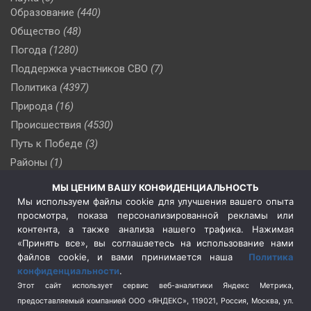
Образование
(440)
Общество
(48)
Погода
(1280)
Поддержка участников СВО
(7)
Политика
(4397)
Природа
(16)
Происшествия
(4530)
Путь к Победе
(3)
Районы
(1)
Россия
(510)
МЫ ЦЕНИМ ВАШУ КОНФИДЕНЦИАЛЬНОСТЬ
Сельское хозяйство
(3)
Мы используем файлы cookie для улучшения вашего опыта
просмотра, показа персонализированной рекламы или
Социальная политика
(3)
контента, а также анализа нашего трафика. Нажимая
Спецоперация в Украине
(657)
«Принять все», вы соглашаетесь на использование нами
Спецоперация на Украине
(404)
файлов cookie, и вами принимается наша
Политика
конфиденциальности
.
Спорт
(740)
Этот сайт использует сервис веб-аналитики Яндекс Метрика,
Тема недели
(210)
предоставляемый компанией ООО «ЯНДЕКС», 119021, Россия, Москва, ул.