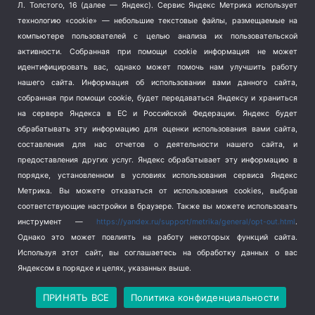
Терроризм
(1)
Л. Толстого, 16 (далее — Яндекс). Сервис Яндекс Метрика использует
Транспорт
(262)
технологию «cookie» — небольшие текстовые файлы, размещаемые на
компьютере пользователей с целью анализа их пользовательской
Туризм
(178)
активности.
Собранная при помощи cookie информация не может
Флот
(76)
идентифицировать вас, однако может помочь нам улучшить работу
Цены
(2)
нашего сайта. Информация об использовании вами данного сайта,
Школа и спорт
(2)
собранная при помощи cookie, будет передаваться Яндексу и храниться
на сервере Яндекса в ЕС и Российской Федерации. Яндекс будет
Экология
(8)
обрабатывать эту информацию для оценки использования вами сайта,
Экономика
(1172)
составления для нас отчетов о деятельности нашего сайта, и
предоставления других услуг. Яндекс обрабатывает эту информацию в
Мы в соцсетях
порядке, установленном в условиях использования сервиса Яндекс
Метрика.
Вы можете отказаться от использования cookies, выбрав
соответствующие настройки в браузере. Также вы можете использовать
инструмент —
https://yandex.ru/support/metrika/general/opt-out.html
.
Однако это может повлиять на работу некоторых функций сайта.
Используя этот сайт, вы соглашаетесь на обработку данных о вас
Яндексом в порядке и целях, указанных выше.
Copyright © 2026
СевКор — Новости Севастополя
Политика конфиденциальности
ПРИНЯТЬ ВСЕ
Политика конфиденциальности