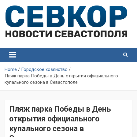
Skip
to
content
СевКор — Самые главные и актуальные новости
СевКор — Новости
Севастополя
Севастополя
Home
Городское хозяйство
Пляж парка Победы в День открытия официального
купального сезона в Севастополе
Пляж парка Победы в День
открытия официального
купального сезона в