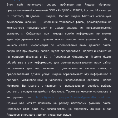
Спорт
(740)
Этот сайт использует сервис веб-аналитики Яндекс Метрика,
Тема недели
(210)
предоставляемый компанией ООО «ЯНДЕКС», 119021, Россия, Москва, ул.
Терроризм
(1)
Л. Толстого, 16 (далее — Яндекс). Сервис Яндекс Метрика использует
Транспорт
(262)
технологию «cookie» — небольшие текстовые файлы, размещаемые на
компьютере пользователей с целью анализа их пользовательской
Туризм
(178)
активности.
Собранная при помощи cookie информация не может
Флот
(76)
идентифицировать вас, однако может помочь нам улучшить работу
Цены
(2)
нашего сайта. Информация об использовании вами данного сайта,
Школа и спорт
(2)
собранная при помощи cookie, будет передаваться Яндексу и храниться
на сервере Яндекса в ЕС и Российской Федерации. Яндекс будет
Экология
(8)
обрабатывать эту информацию для оценки использования вами сайта,
Экономика
(1172)
составления для нас отчетов о деятельности нашего сайта, и
предоставления других услуг. Яндекс обрабатывает эту информацию в
Мы в соцсетях
порядке, установленном в условиях использования сервиса Яндекс
Метрика.
Вы можете отказаться от использования cookies, выбрав
соответствующие настройки в браузере. Также вы можете использовать
инструмент —
https://yandex.ru/support/metrika/general/opt-out.html
.
Однако это может повлиять на работу некоторых функций сайта.
Используя этот сайт, вы соглашаетесь на обработку данных о вас
Яндексом в порядке и целях, указанных выше.