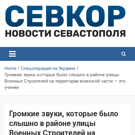
Skip
to
content
СевКор — Самые главные и актуальные новости
СевКор — Новости
Севастополя
Севастополя
Home
Спецоперация на Украине
Громкие звуки, которые было слышно в районе улицы
Военных Строителей на территории воинской части — это
учения
Громкие звуки, которые было
слышно в районе улицы
Военных Строителей на