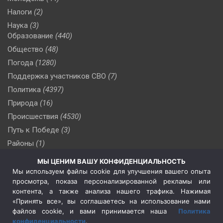
Налоги
(2)
Наука
(3)
Образование
(440)
Общество
(48)
Погода
(1280)
Поддержка участников СВО
(7)
Политика
(4397)
Природа
(16)
Происшествия
(4530)
Путь к Победе
(3)
Районы
(1)
Россия
(510)
МЫ ЦЕНИМ ВАШУ КОНФИДЕНЦИАЛЬНОСТЬ
Сельское хозяйство
(3)
Мы используем файлы cookie для улучшения вашего опыта
просмотра, показа персонализированной рекламы или
Социальная политика
(3)
контента, а также анализа нашего трафика. Нажимая
Спецоперация в Украине
(657)
«Принять все», вы соглашаетесь на использование нами
Спецоперация на Украине
(404)
файлов cookie, и вами принимается наша
Политика
конфиденциальности
.