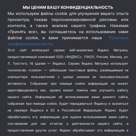
Россия
(510)
МЫ ЦЕНИМ ВАШУ КОНФИДЕНЦИАЛЬНОСТЬ
Сельское хозяйство
(3)
Мы используем файлы cookie для улучшения вашего опыта
просмотра, показа персонализированной рекламы или
Социальная политика
(3)
контента, а также анализа нашего трафика. Нажимая
Спецоперация в Украине
(657)
«Принять все», вы соглашаетесь на использование нами
Спецоперация на Украине
(404)
файлов cookie, и вами принимается наша
Политика
конфиденциальности
.
Спорт
(740)
Этот сайт использует сервис веб-аналитики Яндекс Метрика,
Тема недели
(210)
предоставляемый компанией ООО «ЯНДЕКС», 119021, Россия, Москва, ул.
Терроризм
(1)
Л. Толстого, 16 (далее — Яндекс). Сервис Яндекс Метрика использует
Транспорт
(262)
технологию «cookie» — небольшие текстовые файлы, размещаемые на
компьютере пользователей с целью анализа их пользовательской
Туризм
(178)
активности.
Собранная при помощи cookie информация не может
Флот
(76)
идентифицировать вас, однако может помочь нам улучшить работу
Цены
(2)
нашего сайта. Информация об использовании вами данного сайта,
Школа и спорт
(2)
собранная при помощи cookie, будет передаваться Яндексу и храниться
на сервере Яндекса в ЕС и Российской Федерации. Яндекс будет
Экология
(8)
обрабатывать эту информацию для оценки использования вами сайта,
Экономика
(1172)
составления для нас отчетов о деятельности нашего сайта, и
предоставления других услуг. Яндекс обрабатывает эту информацию в
Мы в соцсетях