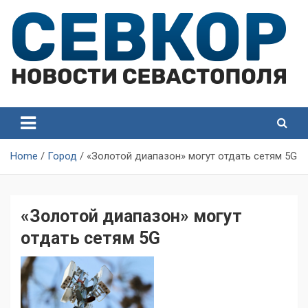
Skip
to
content
СевКор — Самые главные и актуальные новости
СевКор — Новости
Севастополя
Севастополя
Home
Город
«Золотой диапазон» могут отдать сетям 5G
«Золотой диапазон» могут
отдать сетям 5G